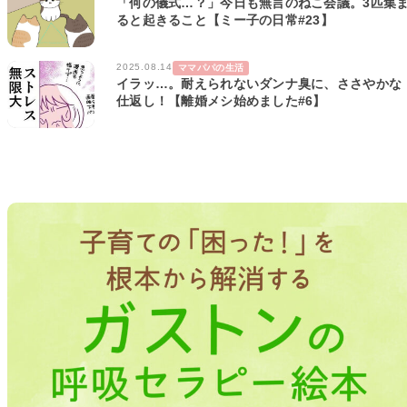
「何の儀式…？」今日も無言のねこ会議。3匹集
ると起きること【ミー子の日常#23】
2025.08.14
ママパパの生活
イラッ…。耐えられないダンナ臭に、ささやかな
仕返し！【離婚メシ始めました#6】