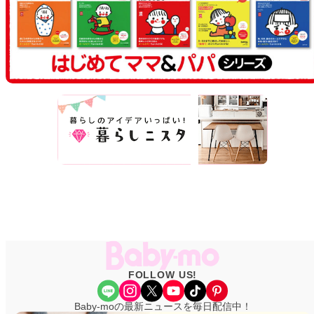
FOLLOW US!
Share Icon
Instagram
X
YouTube
TikTok
Pinterest
Baby-moの最新ニュースを毎日配信中！