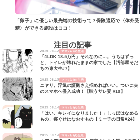
「卵子」に優しい最先端の技術って？保険適応で〈体外受
精〉ができる施設はココ！
注目の記事
2025.08.12
ママパパの生活
「4LDK 18.5万円」それなのに…。うちはずっ
と、トイレが壊れたままの家でした【汚部屋そだ
ちの東大生#7】
2025.08.15
ママパパの生活
ニヤリ。浮気の証拠さえ掴めればいい。ついに夫
のスマホへ侵入成功！【嗤うサレ妻 #19】
2025.08.14
ママパパの生活
「はい、キレイになりました！」しっぽはなめる
もの、寝ぐせはなおすもの【ミー子の日常#24】
2025.08.14
ママパパの生活