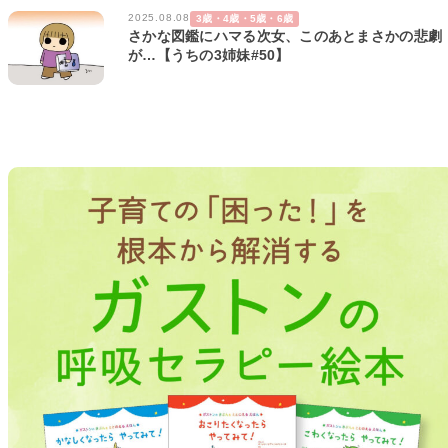
2025.08.08
3歳・4歳・5歳・6歳
さかな図鑑にハマる次女、このあとまさかの悲劇
が…【うちの3姉妹#50】