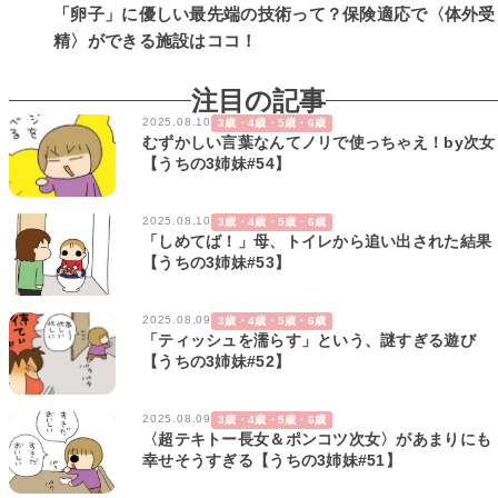
「卵子」に優しい最先端の技術って？保険適応で〈体外受
精〉ができる施設はココ！
注目の記事
2025.08.10
3歳・4歳・5歳・6歳
むずかしい言葉なんてノリで使っちゃえ！by次女
【うちの3姉妹#54】
2025.08.10
3歳・4歳・5歳・6歳
「しめてば！」母、トイレから追い出された結果
【うちの3姉妹#53】
2025.08.09
3歳・4歳・5歳・6歳
「ティッシュを濡らす」という、謎すぎる遊び
【うちの3姉妹#52】
2025.08.09
3歳・4歳・5歳・6歳
〈超テキトー長女＆ポンコツ次女〉があまりにも
幸せそうすぎる【うちの3姉妹#51】