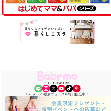
FOLLOW US!
Share Icon
Instagram
X
YouTube
TikTok
Pinterest
Baby-moの最新ニュースを毎日配信中！