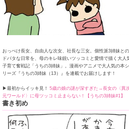
おっぺけ長女、自由人な次女、社長な三女。個性派3姉妹と
ドバタな日常を、母のキレ味鋭いツッコミと愛情で描く大人
子育て奮戦記「うちの3姉妹」。漫画やアニメで大人気の本
リーズ『うちの3姉妹（13）』を連載でお届けします！
▶最初からイッキ見！
5歳の娘の謎が深すぎた→長女の〈異
元ワールド〉に母ツッコミ止まらない！【うちの3姉妹#1】
書き初め