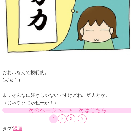
おお…なんて模範的。
(人´ω｀)
ま…そんなに好きじゃないですけどね、努力とか。
（じゃウソじゃねーか！）
次のページへ > 次はこちら
1
2
3
漫画