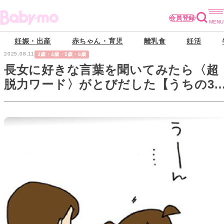
会員登録
妊娠・出産
赤ちゃん・育児
離乳食
妊活
2025.08.11
3歳・4歳・5歳・6歳
長女に好きな言葉を聞いてみたら〈超
脱力ワード〉がとびだした【うちの3
妹#55】