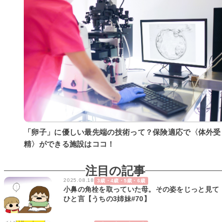
「卵子」に優しい最先端の技術って？保険適応で〈体外受
精〉ができる施設はココ！
注目の記事
2025.08.18
3歳・4歳・5歳・6歳
小鼻の角栓を取っていた母。その姿をじっと見て
ひと言【うちの3姉妹#70】