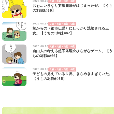
2025.08.18
3歳・4歳・5歳・6歳
おぉ…いきなり妄想劇場がはじまったぜ。【うち
の3姉妹#69】
2025.08.17
3歳・4歳・5歳・6歳
姉からの〈都市伝説〉にしっかり洗脳される三
女。【うちの3姉妹#67】
2025.08.16
3歳・4歳・5歳・6歳
自由人の考える超不条理☆ひらがなゲーム。【う
ちの3姉妹#66】
2025.08.16
3歳・4歳・5歳・6歳
子どもの見えている世界、きらめきすぎていた。
【うちの3姉妹#65】