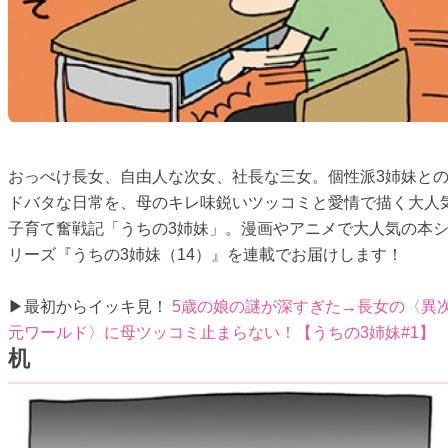
おっぺけ長女、自由人な次女、社長な三女。個性派3姉妹と
ドバタな日常を、母のキレ味鋭いツッコミと愛情で描く大人
子育て奮戦記「うちの3姉妹」。漫画やアニメで大人気の本
リーズ『うちの3姉妹（14）』を連載でお届けします！
▶最初からイッキ見！
5歳の娘の謎が深すぎた→長女の〈異
元ワールド〉に母ツッコミ止まらない！【うちの3姉妹#1】
机