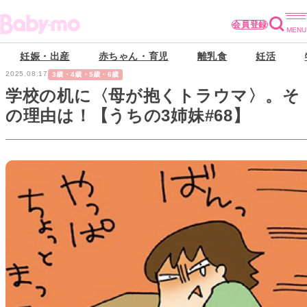
会員登録
妊娠・出産
赤ちゃん・育児
離乳食
妊活
2025.08.17
3歳・4歳・5歳・6歳
学校の机に〈母が抱くトラウマ〉。そ
の理由は！【うちの3姉妹#68】