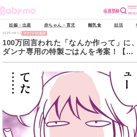
会員登録
妊娠・出産
赤ちゃん・育児
離乳食
妊活
2025.08.17
ママパパの生活
100万回言われた「なんか作って」に
ダンナ専用の特製ごはんを考案！【離
婚メシ始めました#11】