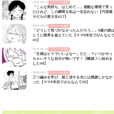
2025.08.17
ママパパの生活
「こんな気持ち、はじめて…」過酷な環境で育っ
たけれど、この瞬間を私は一生忘れない【汚部屋
そだちの東大生#17】
2025.08.16
ママパパの生活
「どうして気づかなかったんだろう…」5歳の娘
とうに限界を超えていた【ママ5年目でがんなん
#4】
2025.08.15
ママパパの生活
「主婦はヒマでいいよなー」だと…？いつかやっ
ちゃいそうな自分が怖いです！【離婚メシ始めま
した#8】
2025.08.17
ママパパの生活
三つ編みを学び、娘と涙する夫には感謝しかなか
った【ママ5年目でがんなんて#5】