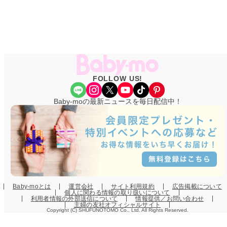
FOLLOW US!
Share Icon
Instagram
X
YouTube
TikTok
Pinterest
Baby-moの最新ニュースを毎日配信中！
Baby-moとは
運営会社
サイト利用規約
広告掲載について
個人に関わる情報の取り扱いについて
利用者情報の外部送信について
情報提供／お問い合わせ
主婦の友社オフィシャルサイト
Copyright (C) SHUFUNOTOMO Co., Ltd. All Rights Reserved.