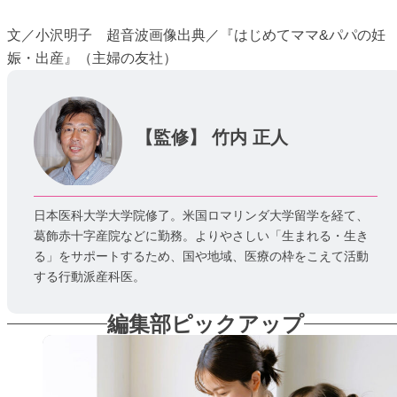
文／小沢明子 超音波画像出典／『はじめてママ&パパの妊
娠・出産』（主婦の友社）
【監修】
竹内 正人
⽇本医科⼤学⼤学院修了。⽶国ロマリンダ⼤学留学を経て、
葛飾⾚⼗字産院などに勤務。よりやさしい「⽣まれる・⽣き
る」をサポートするため、国や地域、医療の枠をこえて活動
する⾏動派産科医。
編集部ピックアップ