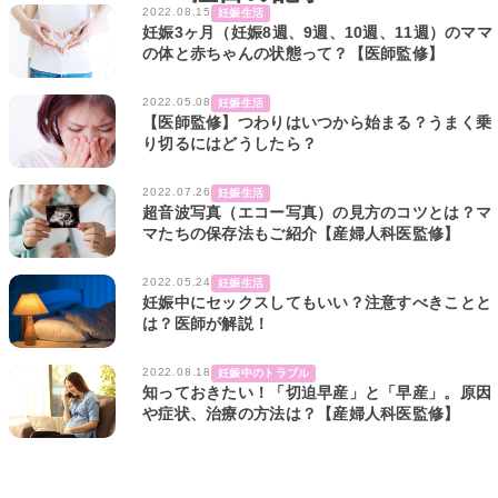
2022.08.15
妊娠生活
妊娠3ヶ月（妊娠8週、9週、10週、11週）のママ
の体と赤ちゃんの状態って？【医師監修】
2022.05.08
妊娠生活
【医師監修】つわりはいつから始まる？うまく乗
り切るにはどうしたら？
2022.07.26
妊娠生活
超音波写真（エコー写真）の見方のコツとは？マ
マたちの保存法もご紹介【産婦人科医監修】
2022.05.24
妊娠生活
妊娠中にセックスしてもいい？注意すべきことと
は？医師が解説！
2022.08.18
妊娠中のトラブル
知っておきたい！「切迫早産」と「早産」。原因
や症状、治療の方法は？【産婦人科医監修】