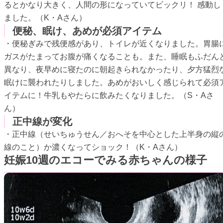
るとかなり大きく、人間の形になっていてビックリ！ 感動し
ました。（K・Aさん）
便秘、眠け、あめが必須アイテム
・便秘ぎみで残便感があり、トイレが近くなりました。胃腸
ガスがたまってお腹が痛くなることも。また、睡眠もふだん
異なり、夜早めに寝たのに朝起きられなかったり、夕方猛烈
眠けに襲われたりしました。あめがおいしく感じられて必須
イテムに！牛乳もやたらに飲みたくなりました。（S・Aさ
ん）
正中線が変化
・正中線（せいちゅうせん／おへそを中心とした上半身の縦
線のこと）か濃くなってショック！（K・Aさん）
妊娠10週のエコーでみる赤ちゃんの様子