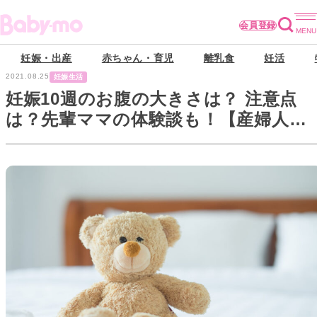
会員登録
妊娠・出産
赤ちゃん・育児
離乳食
妊活
2021.08.25
妊娠生活
妊娠10週のお腹の大きさは？ 注意点
は？先輩ママの体験談も！【産婦人科
医監修】