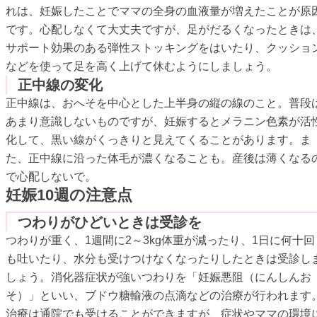
れは、妊娠したことでママの全身の血液量が増えたことが原
です。心配しなくて大丈夫ですが、足がだるくなったときは
サポート効果のある弾性ストッキングをはいたり、クッショ
などを使って足を高く上げて休むようにしましょう。
正中線の変化
正中線は、おへそを中心とした上半身の縦の線のこと。普段
あまり意識しないものですが、妊娠するとメラニン色素が活
化して、黒い線がくっきりと見えてくることがあります。ま
た、正中線に沿った体毛が濃くなることも。産後は薄くなる
で心配しないで。
妊娠10週の注意点
つわりがひどいときは受診を
つわりが重く、1週間に2～3kg体重が減ったり、1日に何十回
も吐いたり、水分も受けつけなくなったりしたときは受診し
しょう。消化器症状が強いつわりを「妊娠悪阻（にんしんお
そ）」といい、ブドウ糖輸液の点滴などの治療が行われます
治療は通院でも受けることができますが、症状やママの環境