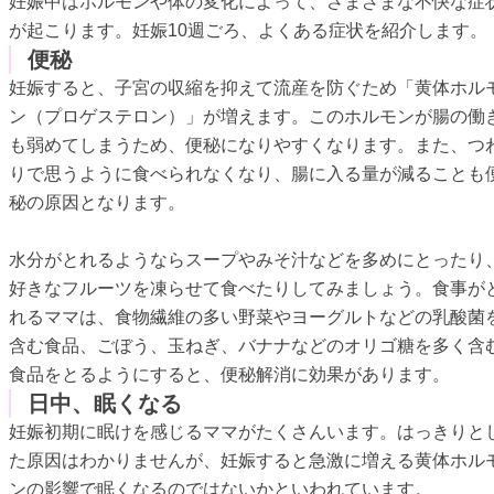
妊娠中はホルモンや体の変化によって、さまざまな不快な症
が起こります。妊娠10週ごろ、よくある症状を紹介します。
便秘
妊娠すると、子宮の収縮を抑えて流産を防ぐため「黄体ホル
ン（プロゲステロン）」が増えます。このホルモンが腸の働
も弱めてしまうため、便秘になりやすくなります。また、つ
りで思うように食べられなくなり、腸に入る量が減ることも
秘の原因となります。
水分がとれるようならスープやみそ汁などを多めにとったり
好きなフルーツを凍らせて食べたりしてみましょう。食事が
れるママは、食物繊維の多い野菜やヨーグルトなどの乳酸菌
含む食品、ごぼう、玉ねぎ、バナナなどのオリゴ糖を多く含
食品をとるようにすると、便秘解消に効果があります。
日中、眠くなる
妊娠初期に眠けを感じるママがたくさんいます。はっきりと
た原因はわかりませんが、妊娠すると急激に増える黄体ホル
ンの影響で眠くなるのではないかといわれています。