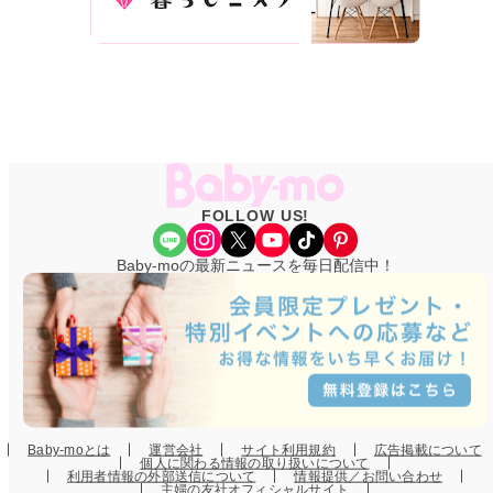
FOLLOW US!
Share Icon
Instagram
X
YouTube
TikTok
Pinterest
Baby-moの最新ニュースを毎日配信中！
Baby-moとは
運営会社
サイト利用規約
広告掲載について
個人に関わる情報の取り扱いについて
利用者情報の外部送信について
情報提供／お問い合わせ
主婦の友社オフィシャルサイト