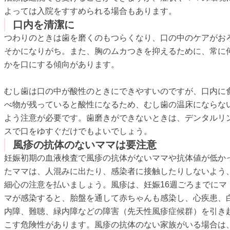
よっては入院をすすめられる場合もあります。
口内を清潔に
つわりのときは歯を磨くのもつらくなり、口の中のケアがお
そかになりがち。また、胸のムカつきを抑えるために、常に
かを口にする傾向があります。
むし歯は口の中が酸性のときにできやすいのですが、口内に
べ物が残っていると酸性になるため、むし歯の温床にならな
よう注意が必要です。歯磨きができないときは、デンタルリ
スで口をゆすぐだけでもよいでしょう。
風疹の抗体のないママは要注意
妊娠初期の血液検査で風疹の抗体がないママや抗体値が低か
たママは、人混みに出たり、感染者に接触したりしないよう
細心の注意を払いましょう。風疹は、妊娠16週ごろまでにマ
マが感染すると、胎盤を通して赤ちゃんも感染し、心疾患、
内障、難聴、緑内障などの障害（先天性風疹症候群）を引き
こす危険性があります。風疹の抗体のない家族がいる場合は