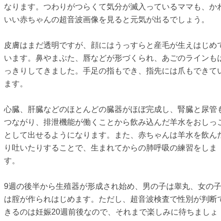
なります。つわりがつらくて気分が滅入っているママも、か
いい赤ちゃんの超音波画像を見ると元気が出るでしょう。
皮膚はまだ透明ですが、顔にはうっすらと産毛が生えはじめ
います。鼻やまぶた、唇などが形づくられ、あごのラインも
っきりしてきました。手足の指もでき、指先には爪もできて
ます。
心臓、肝臓などのほとんどの臓器がほぼ完成し、腎臓と尿管
つながり、排泄機能が働くことから飲み込んだ羊水をおしっ
として出せるようになります。また、赤ちゃんは羊水を飲ん
り吐いたりすることで、生まれてからの肺呼吸の練習をしま
す。
9週の後半から生殖器が形成され始め、男の子は睾丸、女の
は腟が作られはじめます。ただし、超音波検査で性別が判断
きるのは妊娠20週前後なので、それまで楽しみに待ちましょ