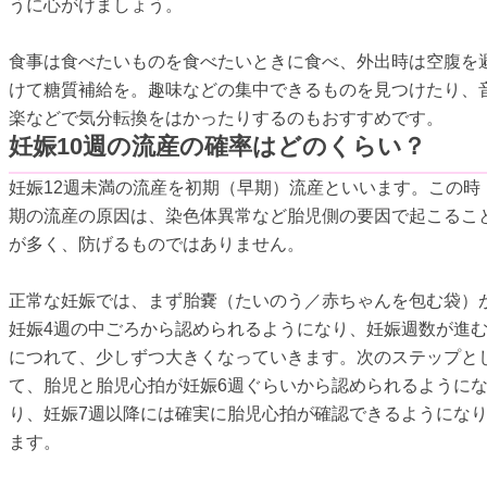
うに心がけましょう。
食事は食べたいものを食べたいときに食べ、外出時は空腹を
けて糖質補給を。趣味などの集中できるものを見つけたり、
楽などで気分転換をはかったりするのもおすすめです。
妊娠10週の流産の確率はどのくらい？
妊娠12週未満の流産を初期（早期）流産といいます。この時
期の流産の原因は、染色体異常など胎児側の要因で起こるこ
が多く、防げるものではありません。
正常な妊娠では、まず胎嚢（たいのう／赤ちゃんを包む袋）
妊娠4週の中ごろから認められるようになり、妊娠週数が進
につれて、少しずつ大きくなっていきます。次のステップと
て、胎児と胎児心拍が妊娠6週ぐらいから認められるように
り、妊娠7週以降には確実に胎児心拍が確認できるようにな
ます。