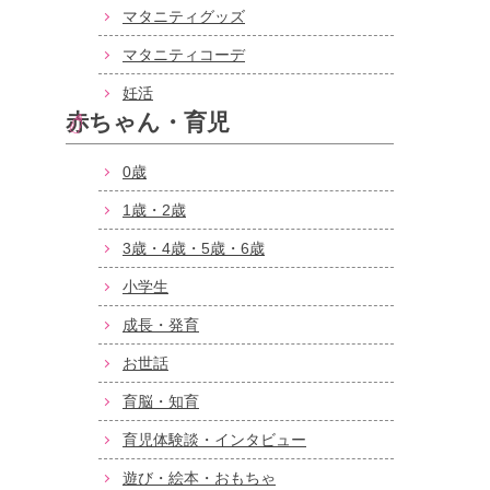
マタニティグッズ
マタニティコーデ
妊活
赤ちゃん・育児
0歳
1歳・2歳
3歳・4歳・5歳・6歳
小学生
成長・発育
お世話
育脳・知育
育児体験談・インタビュー
遊び・絵本・おもちゃ