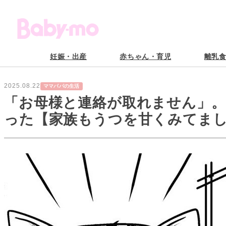
妊娠・出産
赤ちゃん・育児
離乳
2025.08.22
ママパパの生活
「お母様と連絡が取れません」。
った【家族もうつを甘くみてまし