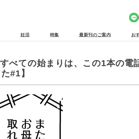
Share Icon
食
妊活
特集
最新刊のご案内
おす
すべての始まりは、この1本の電
た#1】