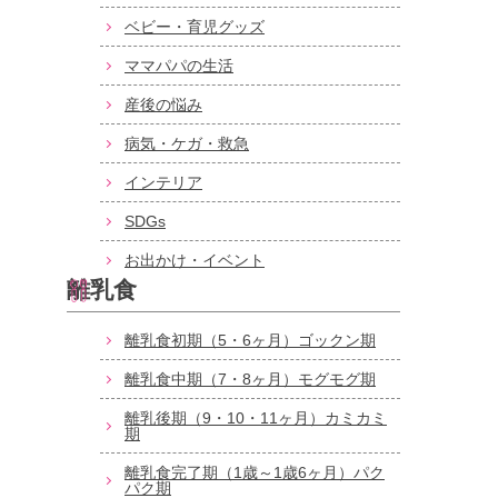
ベビー・育児グッズ
ママパパの生活
産後の悩み
病気・ケガ・救急
インテリア
SDGs
お出かけ・イベント
離乳食
離乳食初期（5・6ヶ月）ゴックン期
離乳食中期（7・8ヶ月）モグモグ期
離乳後期（9・10・11ヶ月）カミカミ
期
離乳食完了期（1歳～1歳6ヶ月）パク
パク期