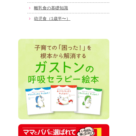
離乳食の基礎知識
幼児食（1歳半〜）