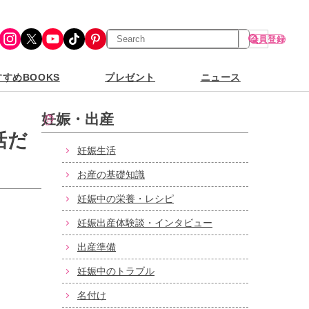
検
Instagram
X
YouTube
TikTok
Pinterest
会員登録
索
すめBOOKS
プレゼント
ニュース
妊娠・出産
話だ
妊娠生活
お産の基礎知識
妊娠中の栄養・レシピ
妊娠出産体験談・インタビュー
出産準備
妊娠中のトラブル
名付け