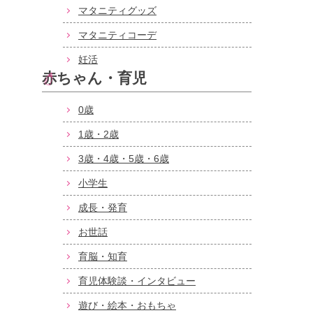
マタニティグッズ
マタニティコーデ
妊活
赤ちゃん・育児
0歳
1歳・2歳
3歳・4歳・5歳・6歳
小学生
成長・発育
お世話
育脳・知育
育児体験談・インタビュー
遊び・絵本・おもちゃ