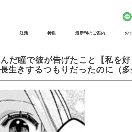
Share Icon
食
妊活
特集
最新刊のご案内
おす
らんだ瞳で彼が告げたこと【私を好
そ長生きするつもりだったのに（多