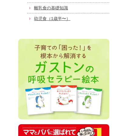
離乳食の基礎知識
幼児食（1歳半〜）