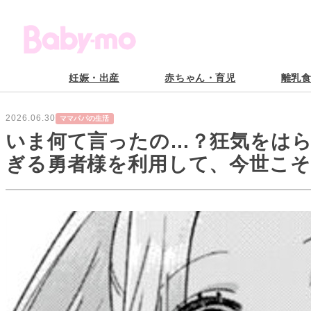
妊娠・出産
赤ちゃん・育児
離乳
2026.06.30
ママパパの生活
いま何て言ったの…？狂気をは
ぎる勇者様を利用して、今世こ
また失敗した）#16】