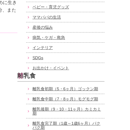
めに生き
ベビー・育児グッズ
分、また
ママパパの生活
産後の悩み
病気・ケガ・救急
インテリア
SDGs
お出かけ・イベント
離乳食
離乳食初期（5・6ヶ月）ゴックン期
離乳食中期（7・8ヶ月）モグモグ期
離乳後期（9・10・11ヶ月）カミカミ
期
離乳食完了期（1歳～1歳6ヶ月）パク
パク期