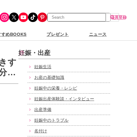
検
Instagram
X
YouTube
TikTok
Pinterest
会員登録
索
すめBOOKS
プレゼント
ニュース
妊娠・出産
きす
妊娠生活
分、
お産の基礎知識
妊娠中の栄養・レシピ
妊娠出産体験談・インタビュー
出産準備
妊娠中のトラブル
名付け