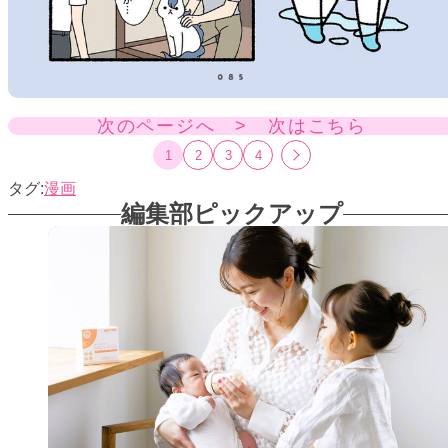
次のページへ > 次はこちら
1
2
3
4
漫画
編集部ピックアップ