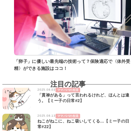
「卵子」に優しい最先端の技術って？保険適応で〈体外受
精〉ができる施設はココ！
注目の記事
2025.08.03
ママパパの生活
「貫禄がある」って言われるけれど、ほんとは違
う。【ミー子の日常#2】
2025.08.13
ママパパの生活
ねこがねこに、ねこ吸いしてくる…【ミー子の日
常#22】