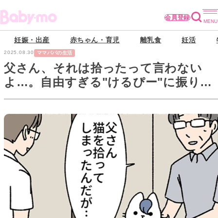
会員登録
妊娠・出産
赤ちゃん・育児
離乳食
妊活
2025.08.30
ママパパの生活
父さん、それは拾ったって言わない
よ…。自由すぎる"けるぴー"に振り回
される父の話。【ねこもんすたー#12