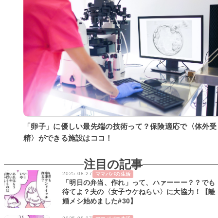
「卵子」に優しい最先端の技術って？保険適応で〈体外受
精〉ができる施設はココ！
注目の記事
2025.08.27
ママパパの生活
「明日の弁当、作れ」って、ハァーーー？？でも
待てよ？夫の〈女子ウケねらい〉に大協力！【離
婚メシ始めました#30】