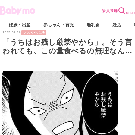
会員登録
妊娠・出産
赤ちゃん・育児
離乳食
妊活
2025.08.29
ママパパの生活
「うちはお残し厳禁やから」。そう言
われても、この量食べるの無理なんで
すけど…【京都花街はこの世の地獄
#10】