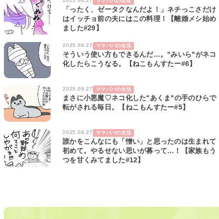
2025.08.27
ママパパの生活
「ったく、ゼータクなんだよ！」ネチっこさだけ
はイッチョ前の夫にはこの料理！【離婚メシ始め
ました#29】
2025.08.27
ママパパの生活
そういう使い方もできるんだ…。"みいら"がネコ
化したらこうなる。【ねこもんすたー#6】
2025.08.27
ママパパの生活
まさに小悪魔♡ネコ化した"あくま"の手のひらで
転がされる毎日。【ねこもんすたー#5】
2025.08.27
ママパパの生活
誰かをこんなにも「憎い」と思ったのは生まれて
初めて。やるせない思いが募って…！【家族もう
つを甘くみてました#12】