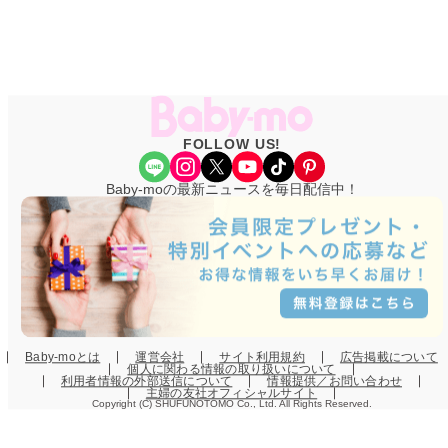
FOLLOW US!
Share Icon
Instagram
X
YouTube
TikTok
Pinterest
Baby-moの最新ニュースを毎日配信中！
Baby-moとは
運営会社
サイト利用規約
広告掲載について
個人に関わる情報の取り扱いについて
利用者情報の外部送信について
情報提供／お問い合わせ
主婦の友社オフィシャルサイト
Copyright (C) SHUFUNOTOMO Co., Ltd. All Rights Reserved.