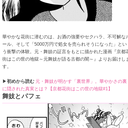
華やかな花街に潜むのは、お酒の強要やセクハラ、不可解な
ール、そして「5000万円で処女を売られそうになった」とい
う衝撃の体験。元・舞妓の証言をもとに描かれた漫画『京都
街はこの世の地獄～元舞妓が語る古都の闇～』よりお届けし
す。
▶
初めから読む
元・舞妓が明かす「裏世界」。華やかさの裏
に隠された真実とは？【京都花街はこの世の地獄#1】
舞妓とパフェ