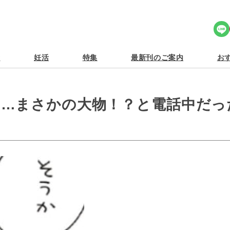
Share Icon
食
妊活
特集
最新刊のご案内
おす
ら…まさかの大物！？と電話中だっ