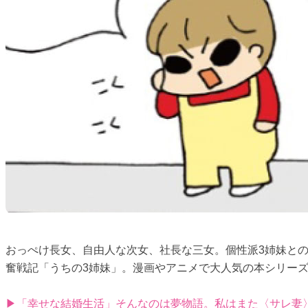
おっぺけ長女、自由人な次女、社長な三女。個性派3姉妹と
奮戦記「うちの3姉妹」。漫画やアニメで大人気の本シリーズ
▶「幸せな結婚生活」そんなのは夢物語。私はまた〈サレ妻〉