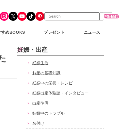
検
Instagram
X
YouTube
TikTok
Pinterest
会員登録
索
すめBOOKS
プレゼント
ニュース
妊娠・出産
た
妊娠生活
お産の基礎知識
妊娠中の栄養・レシピ
妊娠出産体験談・インタビュー
出産準備
妊娠中のトラブル
名付け