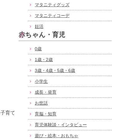
マタニティグッズ
マタニティコーデ
妊活
赤ちゃん・育児
0歳
1歳・2歳
3歳・4歳・5歳・6歳
小学生
成長・発育
お世話
気子育て
育脳・知育
育児体験談・インタビュー
遊び・絵本・おもちゃ