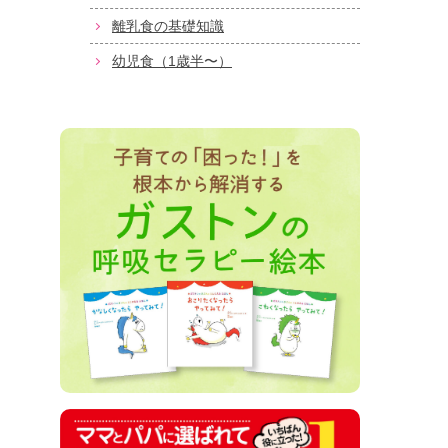
離乳食の基礎知識
幼児食（1歳半〜）