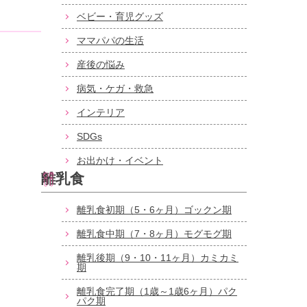
ベビー・育児グッズ
ママパパの生活
産後の悩み
病気・ケガ・救急
インテリア
SDGs
お出かけ・イベント
離乳食
離乳食初期（5・6ヶ月）ゴックン期
離乳食中期（7・8ヶ月）モグモグ期
離乳後期（9・10・11ヶ月）カミカミ
期
離乳食完了期（1歳～1歳6ヶ月）パク
パク期