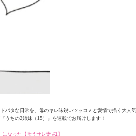
のドバタな日常を、母のキレ味鋭いツッコミと愛情で描く大人
『うちの3姉妹（15）』を連載でお届けします！
になった【嗤うサレ妻 #1】