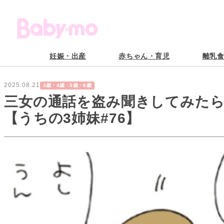
妊娠・出産
赤ちゃん・育児
離乳
2025.08.21
3歳・4歳・5歳・6歳
三女の通話を盗み聞きしてみた
【うちの3姉妹#76】