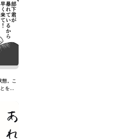
状態。こ
ことを理
うか【ま