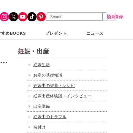
検
Instagram
X
YouTube
TikTok
Pinterest
会員登録
索
すめBOOKS
プレゼント
ニュース
妊娠・出産
…
妊娠生活
お産の基礎知識
妊娠中の栄養・レシピ
妊娠出産体験談・インタビュー
出産準備
妊娠中のトラブル
名付け