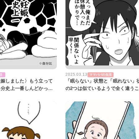
2025.03.13
活
ママパパの生活
妊娠しました〉もう立って
「眠らない」状態と「眠れない」
自分史上一番しんどかった
の2つは似ているようで全く違う
第1話】
解している人はどれだけいるだろ
いにち主夫#1】