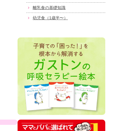
離乳食の基礎知識
幼児食（1歳半〜）