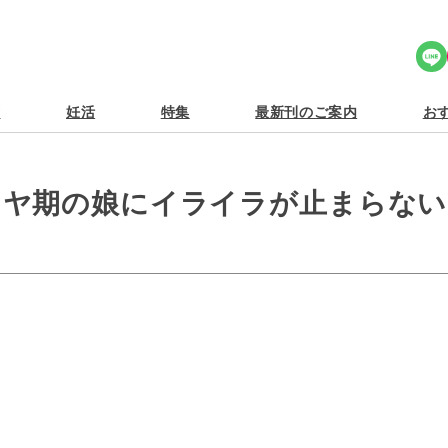
Share Icon
食
妊活
特集
最新刊のご案内
おす
イヤ期の娘にイライラが止まらない