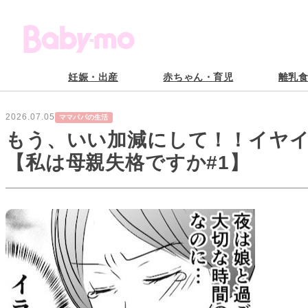
妊娠・出産
赤ちゃん・育児
離乳
2026.07.05
ママパパの生活
もう、いい加減にして！！イヤ
【私は母親失格ですか#1】