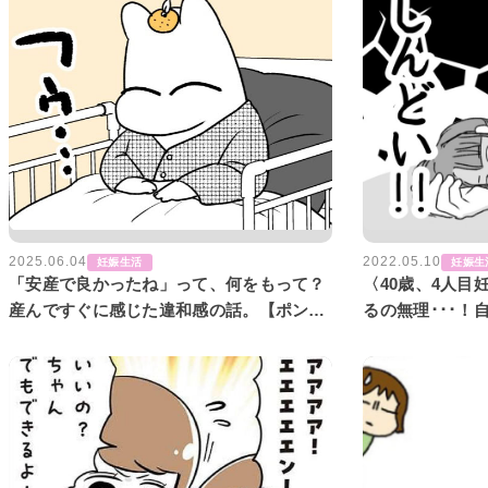
2025.06.04
2022.05.10
妊娠生活
妊娠生
「安産で良かったね」って、何をもって？
〈40歳、4人目
産んですぐに感じた違和感の話。【ポンコ
るの無理･･･！
ツぽんかん育児録#1】
経験を初告白【