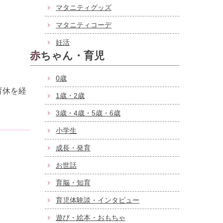
マタニティグッズ
マタニティコーデ
妊活
赤ちゃん・育児
0歳
育休を経
1歳・2歳
3歳・4歳・5歳・6歳
小学生
成長・発育
お世話
育脳・知育
育児体験談・インタビュー
遊び・絵本・おもちゃ