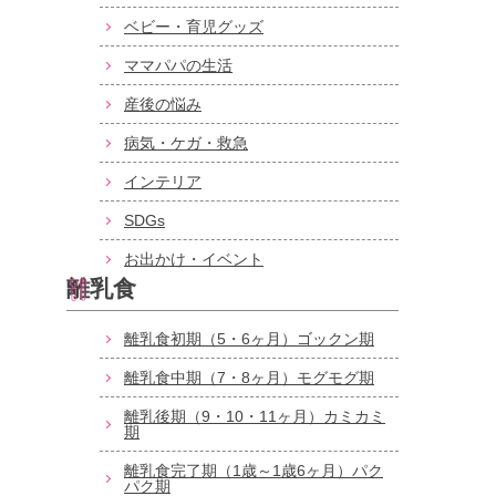
ベビー・育児グッズ
ママパパの生活
産後の悩み
病気・ケガ・救急
インテリア
SDGs
お出かけ・イベント
離乳食
離乳食初期（5・6ヶ月）ゴックン期
離乳食中期（7・8ヶ月）モグモグ期
離乳後期（9・10・11ヶ月）カミカミ
期
離乳食完了期（1歳～1歳6ヶ月）パク
パク期