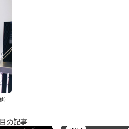
精〉
目の記事