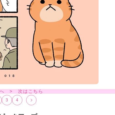
へ > 次はこちら
3
4