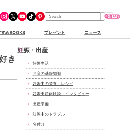
検
Instagram
X
YouTube
TikTok
Pinterest
会員登録
索
すめBOOKS
プレゼント
ニュース
妊娠・出産
が好き
妊娠生活
お産の基礎知識
妊娠中の栄養・レシピ
妊娠出産体験談・インタビュー
出産準備
妊娠中のトラブル
名付け