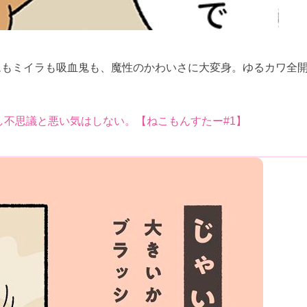
ムもミイラも吸血鬼も、魔性のかわいさに大変身。ゆるカワ全
し不思議と悪い気はしない。【ねこもんすたー#1】