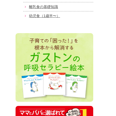
離乳食の基礎知識
幼児食（1歳半〜）