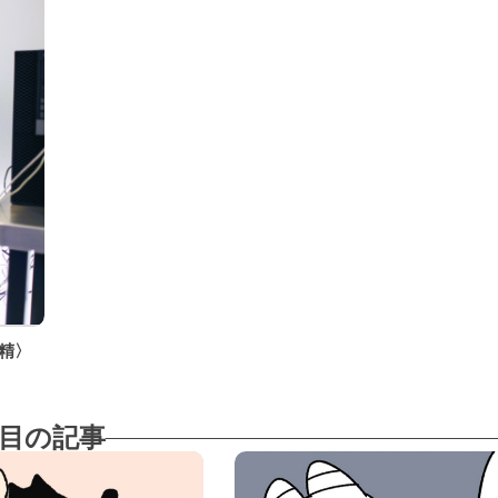
精〉
目の記事