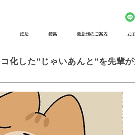
Share Icon
食
妊活
特集
最新刊のご案内
おす
ネコ化した"じゃいあんと"を先輩