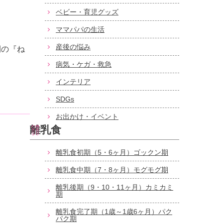
ベビー・育児グッズ
ママパパの生活
産後の悩み
開の『ね
病気・ケガ・救急
インテリア
SDGs
お出かけ・イベント
離乳食
離乳食初期（5・6ヶ月）ゴックン期
離乳食中期（7・8ヶ月）モグモグ期
離乳後期（9・10・11ヶ月）カミカミ
期
離乳食完了期（1歳～1歳6ヶ月）パク
パク期