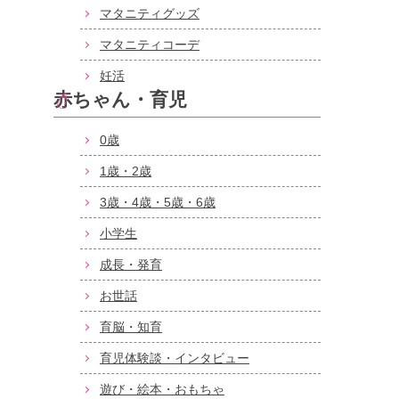
マタニティグッズ
マタニティコーデ
妊活
赤ちゃん・育児
0歳
1歳・2歳
3歳・4歳・5歳・6歳
小学生
成長・発育
お世話
育脳・知育
育児体験談・インタビュー
遊び・絵本・おもちゃ