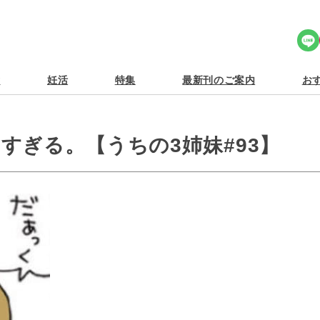
Share Icon
食
妊活
特集
最新刊のご案内
おす
すぎる。【うちの3姉妹#93】