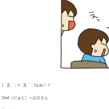
(゜Д゜；≡゜Д゜；)なぬ！？
Dad（だぁど）＝お父さん