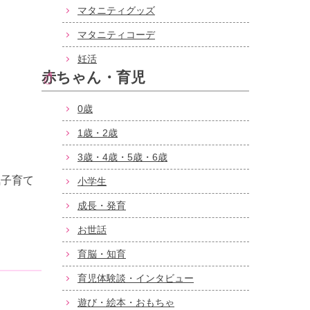
マタニティグッズ
マタニティコーデ
妊活
赤ちゃん・育児
0歳
1歳・2歳
3歳・4歳・5歳・6歳
気子育て
小学生
成長・発育
お世話
育脳・知育
育児体験談・インタビュー
遊び・絵本・おもちゃ