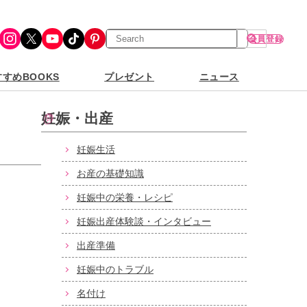
検
Instagram
X
YouTube
TikTok
Pinterest
会員登録
索
すめBOOKS
プレゼント
ニュース
妊娠・出産
妊娠生活
お産の基礎知識
妊娠中の栄養・レシピ
妊娠出産体験談・インタビュー
出産準備
妊娠中のトラブル
名付け