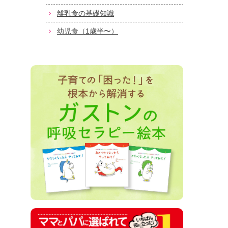
離乳食の基礎知識
幼児食（1歳半〜）