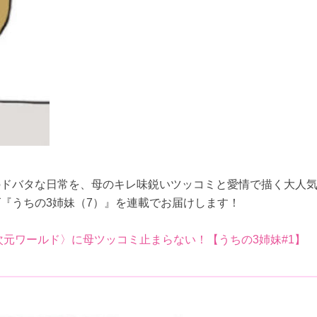
のドバタな日常を、母のキレ味鋭いツッコミと愛情で描く大人
『うちの3姉妹（7）』を連載でお届けします！
次元ワールド〉に母ツッコミ止まらない！【うちの3姉妹#1】