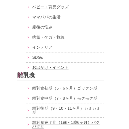
ベビー・育児グッズ
ママパパの生活
産後の悩み
病気・ケガ・救急
インテリア
SDGs
お出かけ・イベント
離乳食
離乳食初期（5・6ヶ月）ゴックン期
離乳食中期（7・8ヶ月）モグモグ期
離乳後期（9・10・11ヶ月）カミカミ
期
離乳食完了期（1歳～1歳6ヶ月）パク
パク期