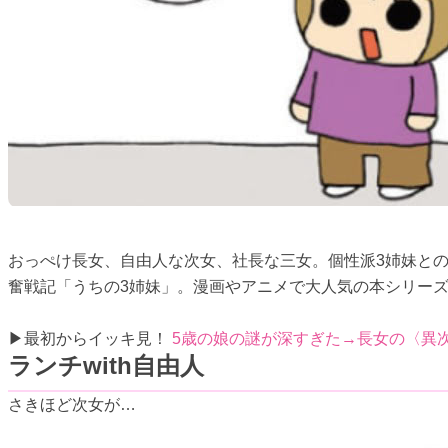
おっぺけ長女、自由人な次女、社長な三女。個性派3姉妹と
奮戦記「うちの3姉妹」。漫画やアニメで大人気の本シリーズ
▶最初からイッキ見！
5歳の娘の謎が深すぎた→長女の〈異
ランチwith自由人
さきほど次女が…