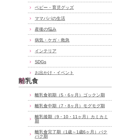
ベビー・育児グッズ
ママパパの生活
産後の悩み
病気・ケガ・救急
インテリア
SDGs
お出かけ・イベント
離乳食
離乳食初期（5・6ヶ月）ゴックン期
離乳食中期（7・8ヶ月）モグモグ期
離乳後期（9・10・11ヶ月）カミカミ
期
離乳食完了期（1歳～1歳6ヶ月）パク
パク期