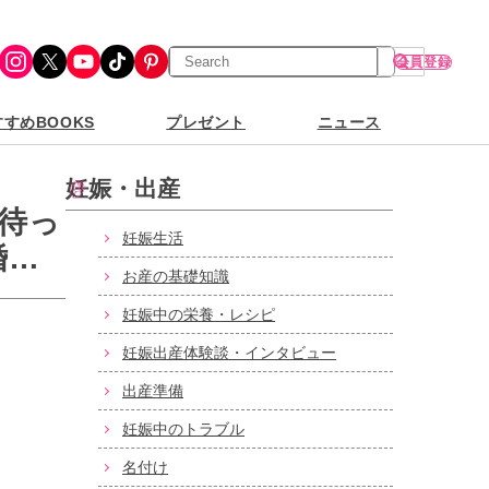
検
Instagram
X
YouTube
TikTok
Pinterest
会員登録
索
すめBOOKS
プレゼント
ニュース
妊娠・出産
待っ
妊娠生活
婚
お産の基礎知識
妊娠中の栄養・レシピ
妊娠出産体験談・インタビュー
出産準備
妊娠中のトラブル
名付け