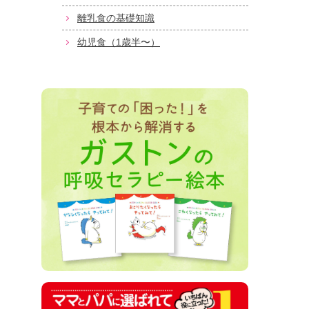
離乳食の基礎知識
幼児食（1歳半〜）