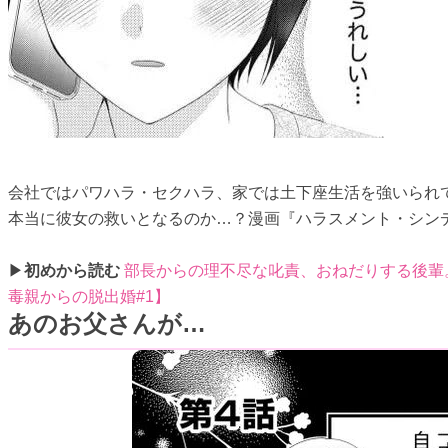
会社ではパワハラ・セクハラ、家では土下座生活を強いられ
本当に彼女の救いとなるのか…？漫画『ハラスメント・シン
▶
初めから読む
部長からの理不尽な叱責、おねだりする後輩
毒親からの脱出婚#1】
あのお父さんが…