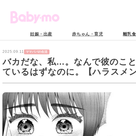
妊娠・出産
赤ちゃん・育児
離乳
2025.09.11
ママパパの生活
バカだな、私…。なんで彼のこ
ているはずなのに。【ハラスメン
#17】