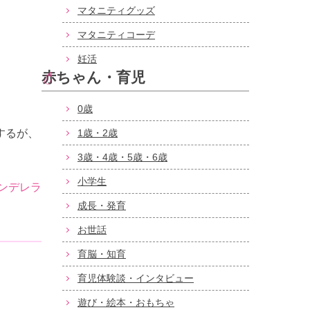
マタニティグッズ
マタニティコーデ
妊活
赤ちゃん・育児
0歳
するが、
1歳・2歳
3歳・4歳・5歳・6歳
小学生
ンデレラ
成長・発育
お世話
育脳・知育
育児体験談・インタビュー
遊び・絵本・おもちゃ