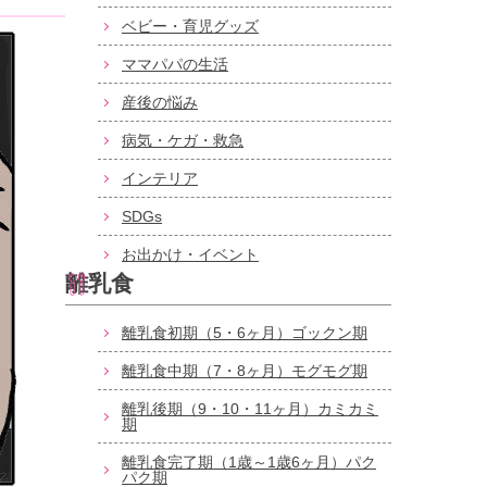
ベビー・育児グッズ
ママパパの生活
産後の悩み
病気・ケガ・救急
インテリア
SDGs
お出かけ・イベント
離乳食
離乳食初期（5・6ヶ月）ゴックン期
離乳食中期（7・8ヶ月）モグモグ期
離乳後期（9・10・11ヶ月）カミカミ
期
離乳食完了期（1歳～1歳6ヶ月）パク
パク期