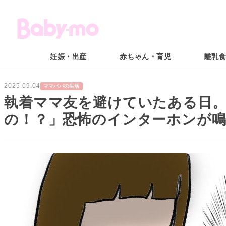
妊娠・出産
赤ちゃん・育児
離乳
2025.09.04
ママパパの生活
執着ママ友を避けていたある日
の！？」恐怖のインターホンが鳴