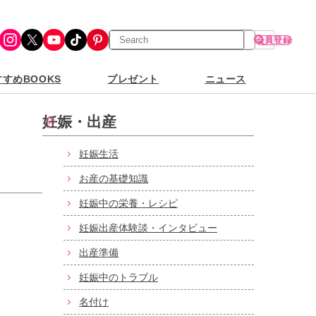
検
Instagram
X
YouTube
TikTok
Pinterest
会員登録
索
すめBOOKS
プレゼント
ニュース
妊娠・出産
妊娠生活
お産の基礎知識
妊娠中の栄養・レシピ
妊娠出産体験談・インタビュー
出産準備
妊娠中のトラブル
名付け