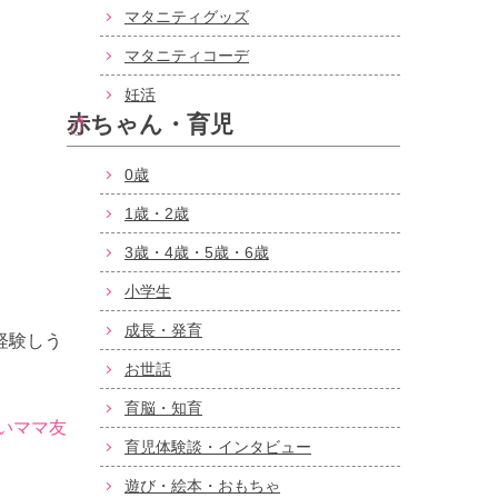
マタニティグッズ
マタニティコーデ
妊活
赤ちゃん・育児
0歳
1歳・2歳
3歳・4歳・5歳・6歳
小学生
成長・発育
経験しう
お世話
育脳・知育
いママ友
育児体験談・インタビュー
遊び・絵本・おもちゃ