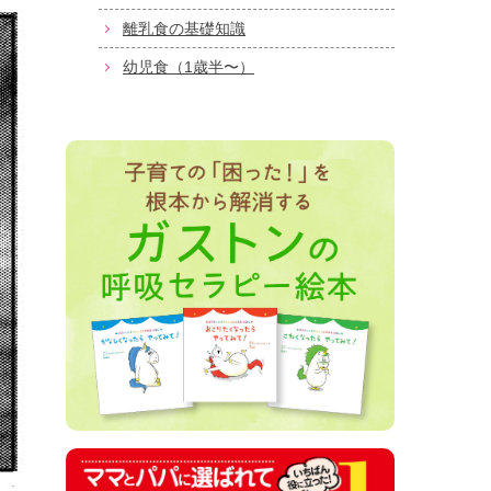
離乳食の基礎知識
幼児食（1歳半〜）