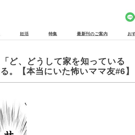
Share Icon
食
妊活
特集
最新刊のご案内
おす
。「ど、どうして家を知っている
る。【本当にいた怖いママ友#6】