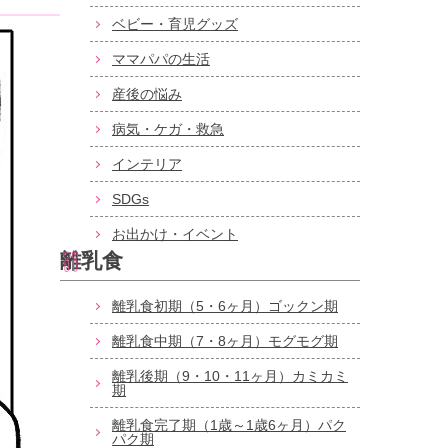
ベビー・育児グッズ
ママパパの生活
産後の悩み
病気・ケガ・救急
インテリア
SDGs
お出かけ・イベント
離乳食
離乳食初期（5・6ヶ月）ゴックン期
離乳食中期（7・8ヶ月）モグモグ期
離乳後期（9・10・11ヶ月）カミカミ
期
離乳食完了期（1歳～1歳6ヶ月）パク
パク期