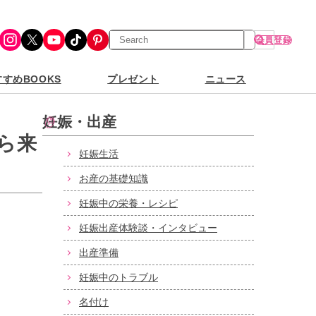
検
Instagram
X
YouTube
TikTok
Pinterest
会員登録
索
すめBOOKS
プレゼント
ニュース
妊娠・出産
ら来
妊娠生活
お産の基礎知識
妊娠中の栄養・レシピ
妊娠出産体験談・インタビュー
出産準備
妊娠中のトラブル
名付け