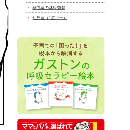
離乳食の基礎知識
幼児食（1歳半〜）