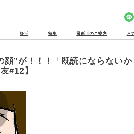
Share Icon
食
妊活
特集
最新刊のご案内
おす
の顔”が！！！「既読にならないか
友#12】