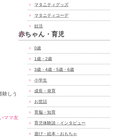
マタニティグッズ
マタニティコーデ
妊活
赤ちゃん・育児
0歳
1歳・2歳
3歳・4歳・5歳・6歳
小学生
成長・発育
経験しう
お世話
育脳・知育
いママ友
育児体験談・インタビュー
遊び・絵本・おもちゃ