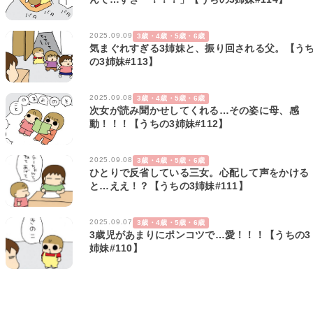
2025.09.09
3歳・4歳・5歳・6歳
気まぐれすぎる3姉妹と、振り回される父。【う
の3姉妹#113】
2025.09.08
3歳・4歳・5歳・6歳
次女が読み聞かせしてくれる…その姿に母、感
動！！！【うちの3姉妹#112】
2025.09.08
3歳・4歳・5歳・6歳
ひとりで反省している三女。心配して声をかける
と…ええ！？【うちの3姉妹#111】
2025.09.07
3歳・4歳・5歳・6歳
3歳児があまりにポンコツで…愛！！！【うちの3
姉妹#110】