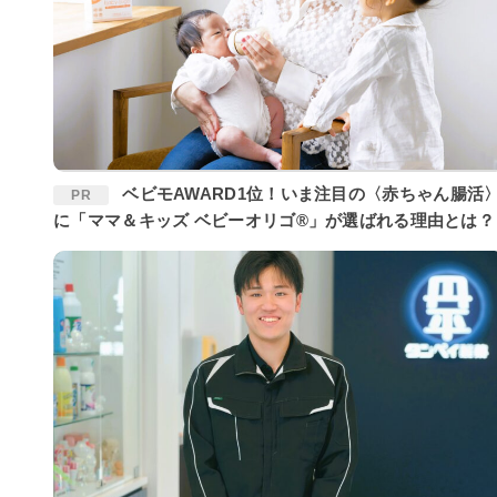
ベビモAWARD1位！いま注目の〈赤ちゃん腸活〉
PR
に「ママ＆キッズ ベビーオリゴ®」が選ばれる理由とは？