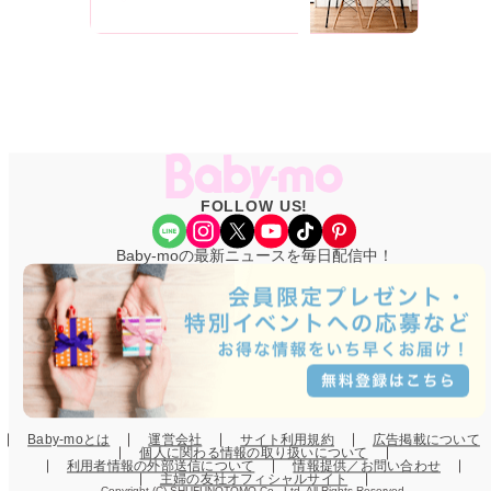
FOLLOW US!
Share Icon
Instagram
X
YouTube
TikTok
Pinterest
Baby-moの最新ニュースを毎日配信中！
Baby-moとは
運営会社
サイト利用規約
広告掲載について
個人に関わる情報の取り扱いについて
利用者情報の外部送信について
情報提供／お問い合わせ
主婦の友社オフィシャルサイト
Copyright (C) SHUFUNOTOMO Co., Ltd. All Rights Reserved.