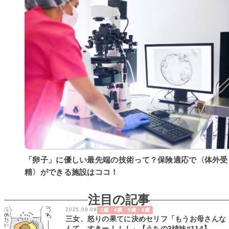
「卵子」に優しい最先端の技術って？保険適応で〈体外受
精〉ができる施設はココ！
注目の記事
2025.09.09
3歳・4歳・5歳・6歳
三女、怒りの果てに決めセリフ「もうお母さんな
んて…すきー！！！」【うちの3姉妹#114】