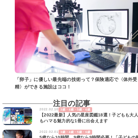
「卵子」に優しい最先端の技術って？保険適応で〈体外受
精〉ができる施設はココ！
注目の記事
2022.02.10
3歳・4歳・5歳・6歳
【2022最新】人気の星座図鑑18選！子どもも大
もハマる魅力的な1冊に出会えます
2022.02.01
3歳・4歳・5歳・6歳
5歳なら10時間、9歳なら9時間必要！「子どもの