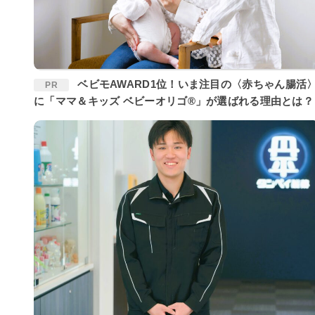
ベビモAWARD1位！いま注目の〈赤ちゃん腸活〉
PR
に「ママ＆キッズ ベビーオリゴ®」が選ばれる理由とは？