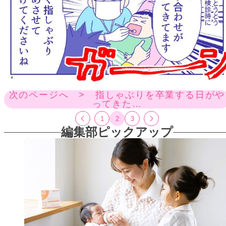
次のページへ > 指しゃぶりを卒業する日がや
ってきた…
1
2
3
編集部ピックアップ