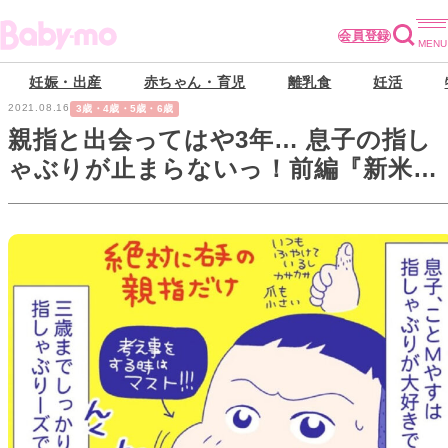
会員登録
妊娠・出産
赤ちゃん・育児
離乳食
妊活
2021.08.16
3歳・4歳・5歳・6歳
親指と出会ってはや3年… 息子の指し
ゃぶりが止まらないっ！前編『新米マ
マぴろよの部屋』Vol.1