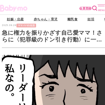
会員登録
妊娠・出産
赤ちゃん・育児
離乳食
妊活
2025.09.26
ママパパの生活
急に権力を振りかざす自己愛ママ！さ
らに〈犯罪級のドン引き行動〉に一同
あ然…【自己愛女の終わり方#5】