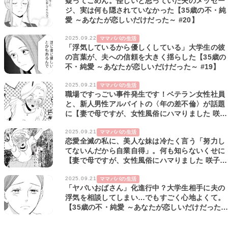
疑ってごめん。怪しいと思っていた夫のメッセー
ジ、実は何も隠されていなかった【35歳の不・純
愛 ～あなたが恋しいだけだった～ #20】
2025.09.22
ママパパの生活
「浮気しているから優しくしている」大学生の彼
の言葉が、夫への信頼を大きく揺らした【35歳の
不・純愛 ～あなたが恋しいだけだった～ #19】
2025.09.21
ママパパの生活
職場ですっごい事件発生です！ベテラン女性社員
と、新人男性アルバイトの〈年の差不倫〉が話題
に【妻で母ですが、女性風俗にハマりました 咲子
の場合 #8】
2025.09.21
ママパパの生活
恋愛全滅の私に、美人な妹は冷たく言う「努力し
てないんだから自業自得」。何も知らないくせに
【妻で母ですが、女性風俗にハマりました 咲子の
場合 #7】
2025.09.21
ママパパの生活
「ヤバいおばさん」化進行中？大学生相手に夫の
浮気を相談してしまい…でもすごく心地よくて。
【35歳の不・純愛 ～あなたが恋しいだけだった
#18】