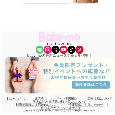
FOLLOW US!
Share Icon
Instagram
X
YouTube
TikTok
Pinterest
Baby-moの最新ニュースを毎日配信中！
Baby-moとは
運営会社
サイト利用規約
広告掲載について
個人に関わる情報の取り扱いについて
利用者情報の外部送信について
情報提供／お問い合わせ
主婦の友社オフィシャルサイト
Copyright (C) SHUFUNOTOMO Co., Ltd. All Rights Reserved.