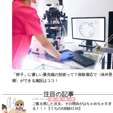
「卵子」に優しい最先端の技術って？保険適応で〈体外受
精〉ができる施設はココ！
注目の記事
2025.09.19
3歳・4歳・5歳・6歳
ご飯を残した次女。その理由がはちゃめちゃすぎ
る！！！【うちの3姉妹#134】