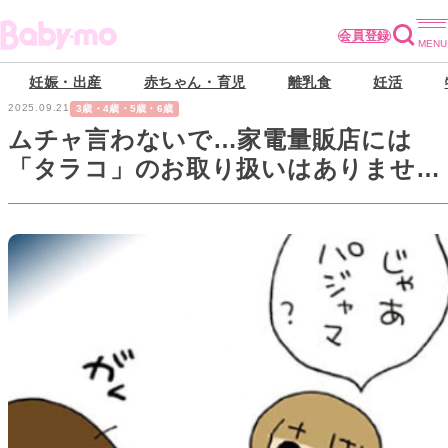
会員登録
妊娠・出産
赤ちゃん・育児
離乳食
妊活
2025.09.21
3歳・4歳・5歳・6歳
ムチャ言わないで…家電量販店には
「タラコ」のお取り扱いはありません
【うちの3姉妹#137】