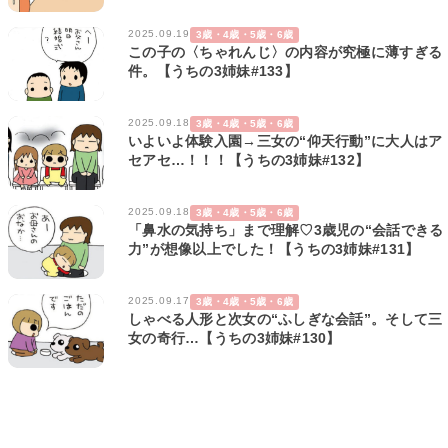
2025.09.19
3歳・4歳・5歳・6歳
この子の〈ちゃれんじ〉の内容が究極に薄すぎる
件。【うちの3姉妹#133】
2025.09.18
3歳・4歳・5歳・6歳
いよいよ体験入園→三女の“仰天行動”に大人はア
セアセ…！！！【うちの3姉妹#132】
2025.09.18
3歳・4歳・5歳・6歳
「鼻水の気持ち」まで理解♡3歳児の“会話できる
力”が想像以上でした！【うちの3姉妹#131】
2025.09.17
3歳・4歳・5歳・6歳
しゃべる人形と次女の“ふしぎな会話”。そして三
女の奇行…【うちの3姉妹#130】