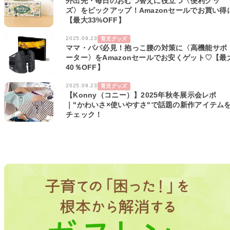
外出先・毎日のおむつ替えに役立つ〈便利グッ
ズ〉をピックアップ！Amazonセールでお買い得
【最大33%OFF】
2025.09.23
育児グッズ
ママ・パパ必見！抱っこ腰の対策に〈高機能サポ
ーター〉をAmazonセールでお安くゲット♡【最
40％OFF】
2025.09.23
育児グッズ
【Konny（コニー）】2025年秋冬展示会レポ
｜"かわいさ×使いやすさ"で話題の新作アイテム
チェック！