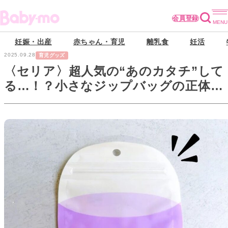
会員登録
妊娠・出産
赤ちゃん・育児
離乳食
妊活
2025.09.28
育児グッズ
〈セリア〉超人気の“あのカタチ”して
る…！？小さなジップバッグの正体は
→絶対に使ってみたくなる神アイテム
でした♪