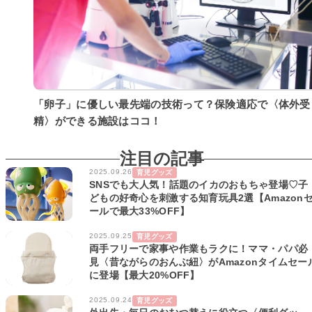
「卵子」に優しい最先端の技術って？保険適応で〈体外受
精〉ができる施設はココ！
注目の記事
2025.09.26
育児グッズ
SNSでも大人気！話題のイカのおもちゃ登場♡子
どもの好奇心を刺激する知育玩具2選【Amazon
ールで最大33%OFF】
2025.09.25
育児グッズ
両手フリーで家事や作業もラクに！ママ・パパ必
見〈昔ながらのおんぶ紐〉がAmazonタイムセー
に登場【最大20%OFF】
2025.09.24
育児グッズ