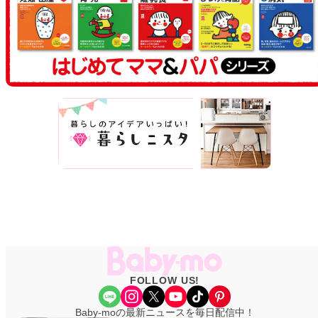
FOLLOW US!
Share Icon
Instagram
X
YouTube
TikTok
Pinterest
Baby-moの最新ニュースを毎日配信中！