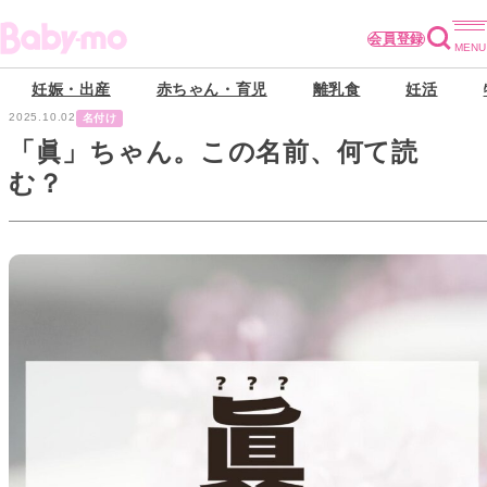
会員登録
妊娠・出産
赤ちゃん・育児
離乳食
妊活
2025.10.02
名付け
「眞」ちゃん。この名前、何て読
む？