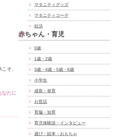
マタニティグッズ
マタニティコーデ
妊活
赤ちゃん・育児
0歳
1歳・2歳
Aこそ、
3歳・4歳・5歳・6歳
小学生
成長・発育
あなたに
お世話
育脳・知育
育児体験談・インタビュー
遊び・絵本・おもちゃ