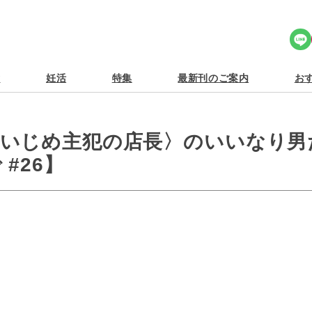
Share Icon
食
妊活
特集
最新刊のご案内
おす
元いじめ主犯の店長〉のいいなり男
#26】