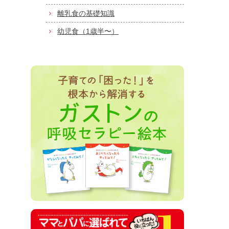
離乳食の基礎知識
幼児食（1歳半〜）