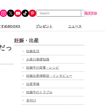
検
Instagram
X
YouTube
TikTok
Pinterest
会員登録
索
すめBOOKS
プレゼント
ニュース
妊娠・出産
だっ
妊娠生活
お産の基礎知識
妊娠中の栄養・レシピ
妊娠出産体験談・インタビュー
出産準備
妊娠中のトラブル
名付け