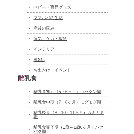
ベビー・育児グッズ
ママパパの生活
産後の悩み
病気・ケガ・救急
インテリア
SDGs
お出かけ・イベント
離乳食
離乳食初期（5・6ヶ月）ゴックン期
離乳食中期（7・8ヶ月）モグモグ期
離乳後期（9・10・11ヶ月）カミカミ
期
離乳食完了期（1歳～1歳6ヶ月）パク
パク期