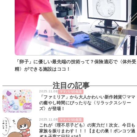
「卵子」に優しい最先端の技術って？保険適応で〈体外受
精〉ができる施設はココ！
注目の記事
2025.11.08
ママパパの生活
「ファミリア」から大人かわいい新作雑貨♡ママ
の癒やし時間にぴったりな〈リラックスシリー
ズ〉が登場！
2025.11.08
ママパパの生活
これが〈理不尽子ども〉の実力だ！次女、今日も
家族を振りまわす！！！【まむの巣！ポンコツ過
ぎる子育て日記 #16】