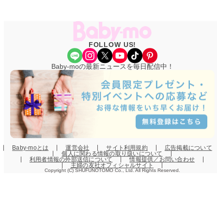
FOLLOW US!
Share Icon
Instagram
X
YouTube
TikTok
Pinterest
Baby-moの最新ニュースを毎日配信中！
Baby-moとは
運営会社
サイト利用規約
広告掲載について
個人に関わる情報の取り扱いについて
利用者情報の外部送信について
情報提供／お問い合わせ
主婦の友社オフィシャルサイト
Copyright (C) SHUFUNOTOMO Co., Ltd. All Rights Reserved.