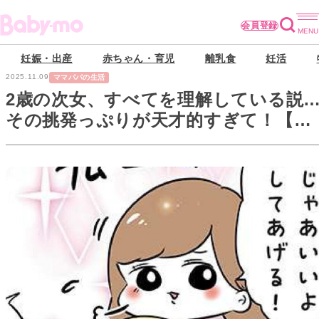
会員登録
妊娠・出産
赤ちゃん・育児
離乳食
妊活
2025.11.09
ママパパの生活
2歳の次女、すべてを理解している説
その挑発っぷりが天才的すぎて！【ま
むの巣！ポンコツ過ぎる子育て日記
#17】