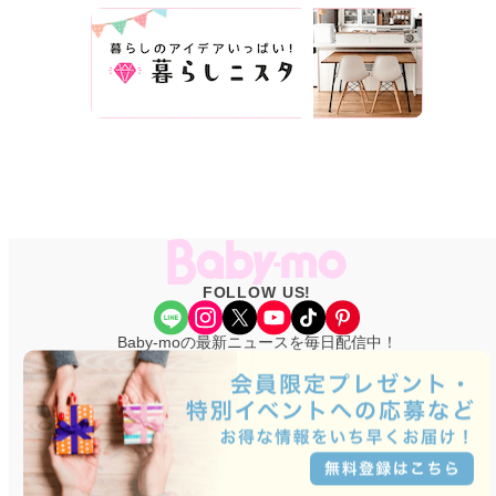
FOLLOW US!
Share Icon
Instagram
X
YouTube
TikTok
Pinterest
Baby-moの最新ニュースを毎日配信中！