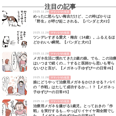
注目の記事
2025.11.28
ママパパの生活
めったに怒らない梅吉だけど、この時ばかりは
「野生」が呼び起こされる。【パンダと犬#2】
2025.11.28
ママパパの生活
ツンデレすぎる愛犬・梅吉（14歳）。ふるえるほ
どかわいい瞬間。【パンダと犬#1】
2025.11.28
ママパパの生活
メガネ生活に慣れてきた2歳の娘。でも、この治
はいつまで続くの…？すると医師から思いも寄ら
ないひと言が。【メガネっ子ゆずぴーの日常#6】
2025.11.28
ママパパの生活
娘にどうやって治療用メガネをかけさせる？パパ
の「作戦」はたして成功するか…！？【メガネっ
子ゆずぴーの日常#5】
2025.11.27
ママパパの生活
治療用メガネを嫌がる1歳児。とっておきの「作
戦」を実行するも…やっぱりイヤイヤ期全開でし
た。【メガネっ子ゆずぴーの日常#4】