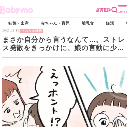
会員登録
妊娠・出産
赤ちゃん・育児
離乳食
妊活
2025.11.30
ママパパの生活
まさか自分から言うなんて…。ストレ
ス発散をきっかけに、娘の言動に少し
ずつ「変化」が現われて…？【メガネ
っ子ゆずぴーの日常#9】