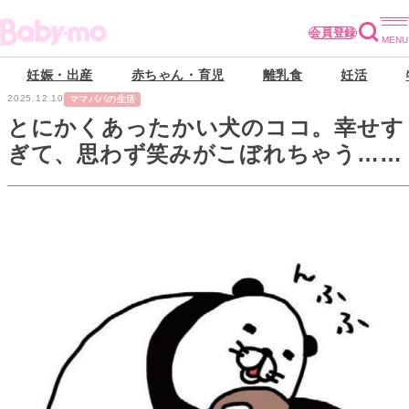
会員登録
妊娠・出産
赤ちゃん・育児
離乳食
妊活
2025.12.10
ママパパの生活
とにかくあったかい犬のココ。幸せす
ぎて、思わず笑みがこぼれちゃう…
【パンダと犬#26】