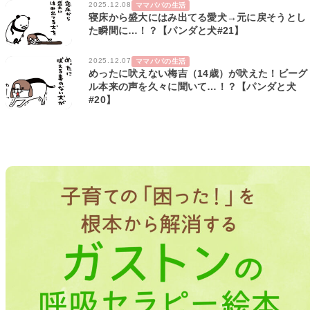
2025.12.08
ママパパの生活
寝床から盛大にはみ出てる愛犬→元に戻そうとし
た瞬間に…！？【パンダと犬#21】
2025.12.07
ママパパの生活
めったに吠えない梅吉（14歳）が吠えた！ビーグ
ル本来の声を久々に聞いて…！？【パンダと犬
#20】