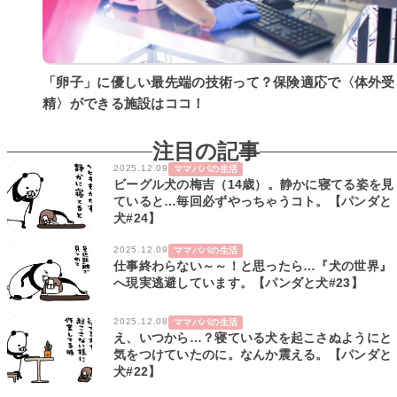
「卵子」に優しい最先端の技術って？保険適応で〈体外受
精〉ができる施設はココ！
注目の記事
2025.12.09
ママパパの生活
ビーグル犬の梅吉（14歳）。静かに寝てる姿を見
ていると…毎回必ずやっちゃうコト。【パンダと
犬#24】
2025.12.09
ママパパの生活
仕事終わらない～～！と思ったら…『犬の世界』
へ現実逃避しています。【パンダと犬#23】
2025.12.08
ママパパの生活
え、いつから…？寝ている犬を起こさぬようにと
気をつけていたのに。なんか震える。【パンダと
犬#22】