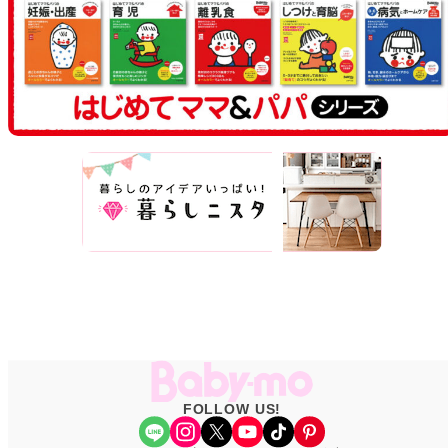
FOLLOW US!
Share Icon
Instagram
X
YouTube
TikTok
Pinterest