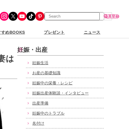
検
Instagram
X
YouTube
TikTok
Pinterest
会員登録
索
すめBOOKS
プレゼント
ニュース
妊娠・出産
妻は
妊娠生活
お産の基礎知識
妊娠中の栄養・レシピ
妊娠出産体験談・インタビュー
出産準備
妊娠中のトラブル
名付け