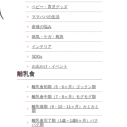
ベビー・育児グッズ
ママパパの生活
産後の悩み
病気・ケガ・救急
インテリア
SDGs
お出かけ・イベント
離乳食
離乳食初期（5・6ヶ月）ゴックン期
離乳食中期（7・8ヶ月）モグモグ期
離乳後期（9・10・11ヶ月）カミカミ
期
離乳食完了期（1歳～1歳6ヶ月）パク
パク期