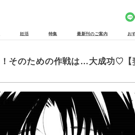
Share Icon
食
妊活
特集
最新刊のご案内
おす
！そのための作戦は…大成功♡【