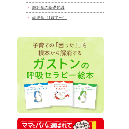
離乳食の基礎知識
幼児食（1歳半〜）