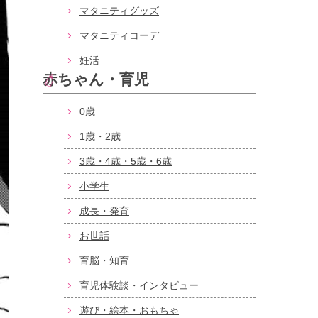
マタニティグッズ
マタニティコーデ
妊活
赤ちゃん・育児
0歳
1歳・2歳
3歳・4歳・5歳・6歳
小学生
成長・発育
お世話
育脳・知育
育児体験談・インタビュー
遊び・絵本・おもちゃ