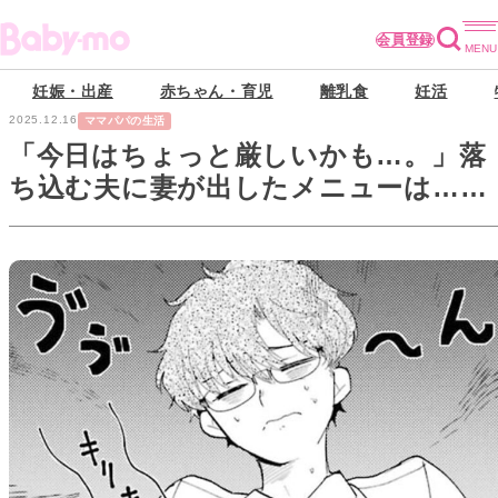
会員登録
妊娠・出産
赤ちゃん・育児
離乳食
妊活
2025.12.16
ママパパの生活
「今日はちょっと厳しいかも…。」落
ち込む夫に妻が出したメニューは…
【妻は僕を太らせたい！#9】