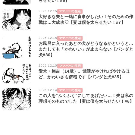
らせたい！#8】
2025.12.15
ママパパの生活
大好きな夫と一緒に食事がしたい！そのための作
戦は…大成功♡【妻は僕を太らせたい！#7】
2025.12.15
ママパパの生活
お風呂に入ったあとの犬がどうなるかというと…
またしても「かわいい」が止まらない【パンダと
犬#36】
2025.12.15
ママパパの生活
愛犬・梅吉（14歳）。世話がやければやけるほ
ど、かわいさも倍増です【パンダと犬#35】
2025.12.14
ママパパの生活
この人を"ふくふく"にしてあげたい…！夫は私の
理想そのものでした【妻は僕を太らせたい！#6】