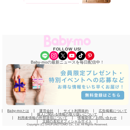
FOLLOW US!
Share Icon
Instagram
X
YouTube
TikTok
Pinterest
Baby-moの最新ニュースを毎日配信中！
Baby-moとは
運営会社
サイト利用規約
広告掲載について
個人に関わる情報の取り扱いについて
利用者情報の外部送信について
情報提供／お問い合わせ
主婦の友社オフィシャルサイト
Copyright (C) SHUFUNOTOMO Co., Ltd. All Rights Reserved.