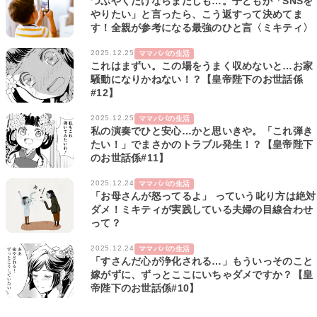
つぶやくだけならまだしも…。子どもが「SNSを
やりたい」と言ったら、こう返すって決めてま
す！全親が参考になる最強のひと言〈ミキティ〉
2025.12.25
ママパパの生活
これはまずい。この場をうまく収めないと…お家
騒動になりかねない！？【皇帝陛下のお世話係
#12】
2025.12.25
ママパパの生活
私の演奏でひと安心…かと思いきや。「これ弾き
たい！」でまさかのトラブル発生！？【皇帝陛下
のお世話係#11】
2025.12.24
ママパパの生活
「お母さんが怒ってるよ」 っていう叱り方は絶対
ダメ！ミキティが実践している夫婦の目線合わせ
って？
2025.12.24
ママパパの生活
「すさんだ心が浄化される…」もういっそのこと
嫁がずに、ずっとここにいちゃダメですか？【皇
帝陛下のお世話係#10】