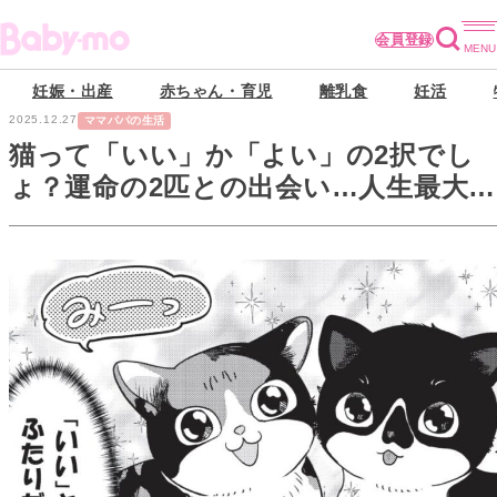
会員登録
妊娠・出産
赤ちゃん・育児
離乳食
妊活
2025.12.27
ママパパの生活
猫って「いい」か「よい」の2択でし
ょ？運命の2匹との出会い…人生最大の
転機到来！【借金1000万作曲家の人生
を変えてくれた猫の話#2】