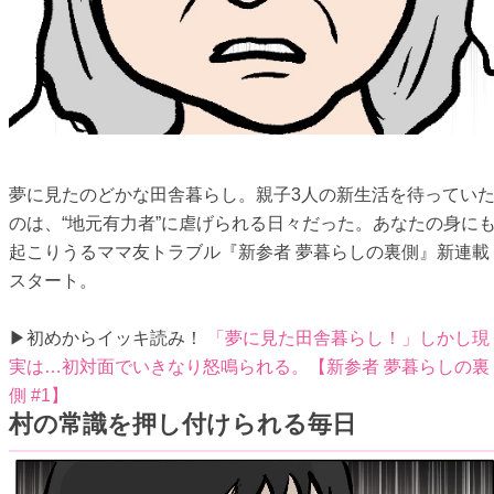
夢に見たのどかな田舎暮らし。親子3人の新生活を待ってい
のは、“地元有力者”に虐げられる日々だった。あなたの身に
起こりうるママ友トラブル『新参者 夢暮らしの裏側』新連載
スタート。
▶初めからイッキ読み！
「夢に見た田舎暮らし！」しかし現
実は…初対面でいきなり怒鳴られる。【新参者 夢暮らしの裏
側 #1】
村の常識を押し付けられる毎日