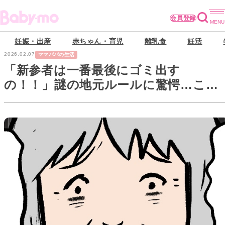
会員登録
妊娠・出産
赤ちゃん・育児
離乳食
妊活
2026.02.07
ママパパの生活
「新参者は一番最後にゴミ出す
の！！」謎の地元ルールに驚愕…こん
なのゼッタイにおかしい。【新参者 夢
暮らしの裏側 #5】