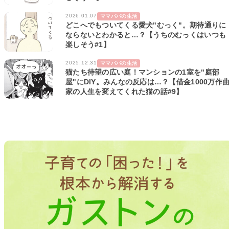
2026.01.07
ママパパの生活
どこへでもついてくる愛犬"むっく"。期待通りに
ならないとわかると…？【うちのむっくはいつも
楽しそう#1】
2025.12.31
ママパパの生活
猫たち待望の広い庭！マンションの1室を"庭部
屋"にDIY。みんなの反応は…？【借金1000万作
家の人生を変えてくれた猫の話#9】