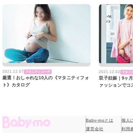
2021.12.07
2021.12.02
マタニティコーデ
マタニ
厳選！おしゃれな10人の《マタニティフォ
双子妊娠｜9ヶ
ト》カタログ
ァッションでコ
私服SNAP#3》
Baby-moとは
個人
運営会社
利用