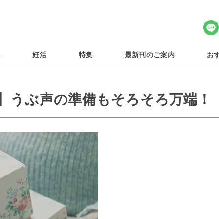
Share Icon
食
妊活
特集
最新刊のご案内
おす
日】うぶ声の準備もそろそろ万端！