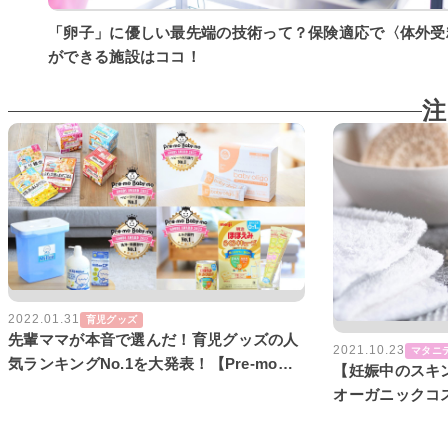
「卵子」に優しい最先端の技術って？保険適応で〈体外受
ができる施設はココ！
注
2022.01.31
育児グッズ
先輩ママが本音で選んだ！育児グッズの人
2021.10.23
マタニ
気ランキングNo.1を大発表！【Pre-mo
【妊娠中のスキ
Baby-moグッズアワード2022】
オーガニックコス