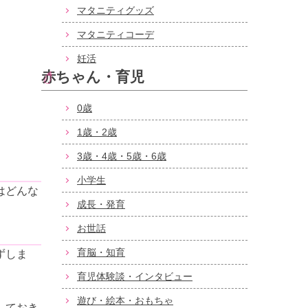
マタニティグッズ
マタニティコーデ
妊活
赤ちゃん・育児
0歳
1歳・2歳
3歳・4歳・5歳・6歳
小学生
はどんな
成長・発育
お世話
育脳・知育
ずしま
育児体験談・インタビュー
遊び・絵本・おもちゃ
しておき