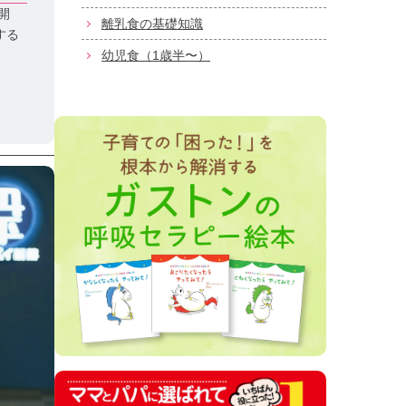
開
離乳食の基礎知識
する
幼児食（1歳半〜）