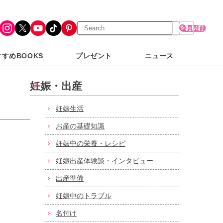
検
Instagram
X
YouTube
TikTok
Pinterest
会員登録
索
すめBOOKS
プレゼント
ニュース
妊娠・出産
妊娠生活
お産の基礎知識
妊娠中の栄養・レシピ
妊娠出産体験談・インタビュー
出産準備
妊娠中のトラブル
名付け