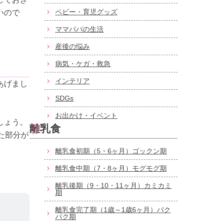
ベビー・育児グッズ
いので
ママパパの生活
産後の悩み
病気・ケガ・救急
インテリア
あげまし
SDGs
お出かけ・イベント
しょう。
離乳食
た部分が
離乳食初期（5・6ヶ月）ゴックン期
離乳食中期（7・8ヶ月）モグモグ期
離乳後期（9・10・11ヶ月）カミカミ
期
離乳食完了期（1歳～1歳6ヶ月）パク
パク期