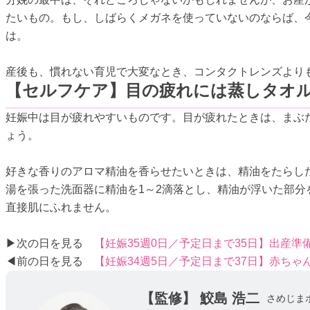
たいもの。もし、しばらくメガネを使っていないのならば、
は。
産後も、慣れない育児で大変なとき、コンタクトレンズより
【セルフケア】目の疲れには蒸しタオ
妊娠中は目が疲れやすいものです。目が疲れたときは、まぶ
ょう。
好きな香りのアロマ精油を香らせたいときは、精油をたらし
湯を張った洗面器に精油を1～2滴落とし、精油が浮いた部
直接肌にふれません。
▶次の日を見る
【妊娠35週0日／予定日まで35日】出産準
◀前の日を見る
【妊娠34週5日／予定日まで37日】赤ち
【監修】
鮫島 浩二
さめじま