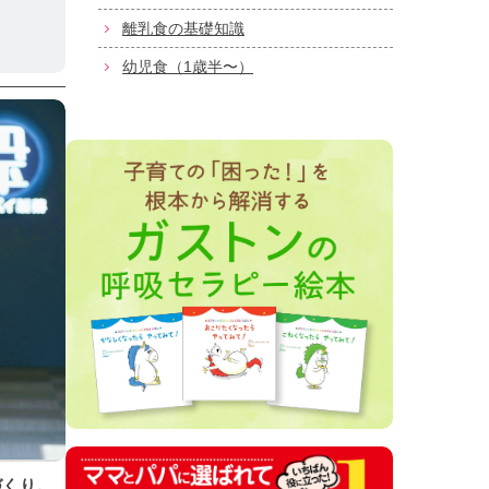
離乳食の基礎知識
幼児食（1歳半〜）
づくり。