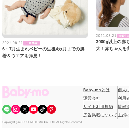
2021.08.21
妊娠中
3000g以上の
2021.08.21
出産準備
大！赤ちゃんを
6・7月生まれベビーの生後4カ月までの肌
着＆ウエアを拝見！
Baby-moとは
個人
運営会社
利用
サイト利用規約
情報
Share Icon
Instagram
X
YouTube
TikTok
Pinterest
広告掲載について
主婦
Copyright (C) SHUFUNOTOMO Co., Ltd. All Rights Reserved.