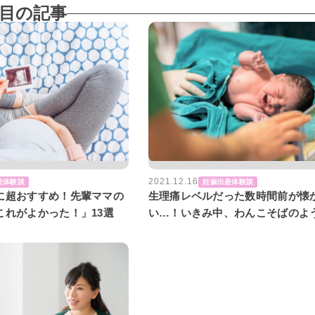
目の記事
2021.12.16
産体験談
妊娠出産体験談
に超おすすめ！先輩ママの
生理痛レベルだった数時間前が懐
これがよかった！」13選
い…！いきみ中、わんこそばのよ
ぎりを口に入れられて【私の出産