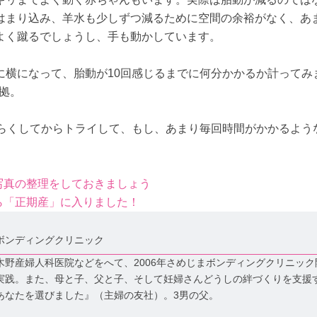
はまり込み、羊水も少しずつ減るために空間の余裕がなく、あ
よく蹴るでしょうし、手も動かしています。
に横になって、胎動が10回感じるまでに何分かかるか計ってみ
証拠。
ばらくしてからトライして、もし、あまり毎回時間がかかるよう
波写真の整理をしておきましょう
から「正期産」に入りました！
ボンディングクリニック
野産婦人科医院などをへて、2006年さめじまボンディングクリニック
実践。また、母と子、父と子、そして妊婦さんどうしの絆づくりを支援
あなたを選びました』（主婦の友社）。3男の父。