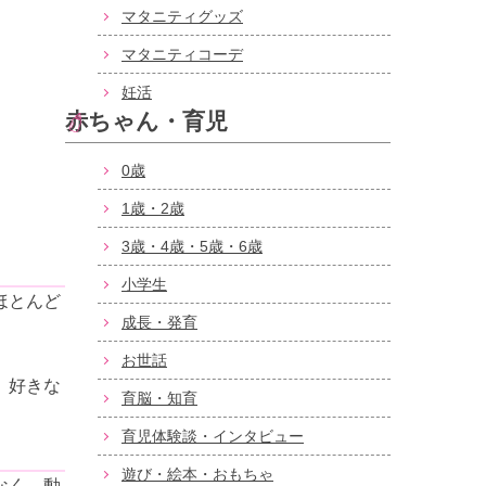
マタニティグッズ
マタニティコーデ
妊活
赤ちゃん・育児
0歳
1歳・2歳
3歳・4歳・5歳・6歳
小学生
ほとんど
成長・発育
お世話
、好きな
育脳・知育
育児体験談・インタビュー
遊び・絵本・おもちゃ
なく、動