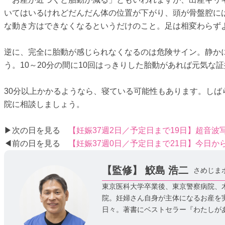
いてはいるけれどだんだん体の位置が下がり、頭が骨盤腔に
な動き方はできなくなるというだけのこと。足は相変わらず
逆に、完全に胎動が感じられなくなるのは危険サイン。静か
う。10～20分の間に10回はっきりした胎動があれば元気な
30分以上かかるようなら、寝ている可能性もあります。し
院に相談しましょう。
▶次の日を見る
【妊娠37週2日／予定日まで19日】超音
◀前の日を見る
【妊娠37週0日／予定日まで21日】今日
【監修】
鮫島 浩二
さめじま
東京医科大学卒業後、東京警察病院、木
院。妊婦さん自身が主体になるお産を
日々。著書にベストセラー『わたしが