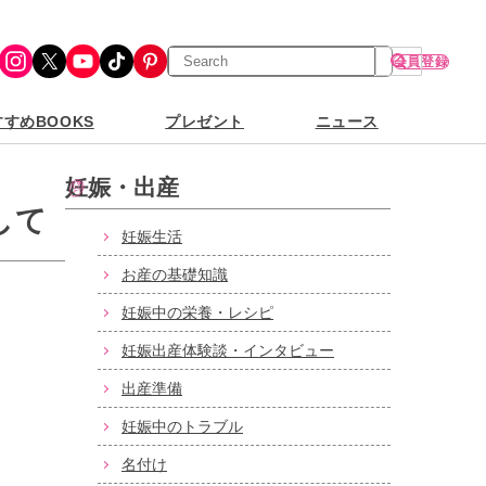
検
Instagram
X
YouTube
TikTok
Pinterest
会員登録
索
すめBOOKS
プレゼント
ニュース
妊娠・出産
して
妊娠生活
お産の基礎知識
妊娠中の栄養・レシピ
妊娠出産体験談・インタビュー
出産準備
妊娠中のトラブル
名付け