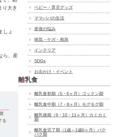
ベビー・育児グッズ
まり大き
ママパパの生活
産後の悩み
ましょ
病気・ケガ・救急
インテリア
なら、産
SDGs
お出かけ・イベント
離乳食
離乳食初期（5・6ヶ月）ゴックン期
離乳食中期（7・8ヶ月）モグモグ期
開
離乳後期（9・10・11ヶ月）カミカミ
期
する
離乳食完了期（1歳～1歳6ヶ月）パク
パク期