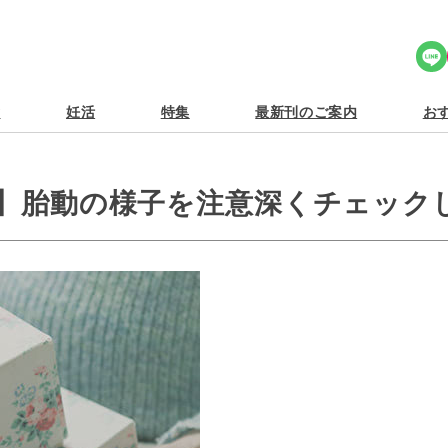
Share Icon
食
妊活
特集
最新刊のご案内
おす
日】胎動の様子を注意深くチェック