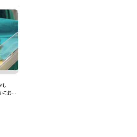
かし
うにおに
体験記】