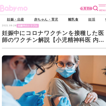
会員登録
妊娠・出産
赤ちゃん・育児
離乳食
妊活
2021.09.28
妊娠中のトラブル
妊娠中にコロナワクチンを接種した医
師のワクチン解説【小児精神科医 内田
舞さん】