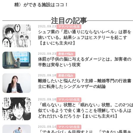
精〉ができる施設はココ！
注目の記事
2021.09.23
ママパパの生活
シュフ業の「思い通りにならないレベル」は群を
抜いている。結果シュフはヒステリーを起こす
【まいにち主夫#2】
2021.09.23
産後の悩み
体罰が子供の脳に与えるダメージとは。加害者の
半数は実母という現実
2021.09.18
産後の悩み
離婚したいと悩んだら？主婦→離婚専門の行政書
士に転身したシングルマザーの結論
2021.09.16
ママパパの生活
「眠らない」状態と「眠れない」状態。この2つ
似ているようで全く違うことを理解している人は
どれだけいるだろうか【まいにち主夫#1】
2021.09.14
ママパパの生活
「できるパパ」を目指すより、「できない長男キ