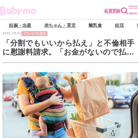
会員登録
妊娠・出産
赤ちゃん・育児
離乳食
妊活
2021.10.02
ママパパの生活
「分割でもいいから払え」と不倫相手
に慰謝料請求。「お金がないので払え
ません」と言われて…【母親たちの隣
の芝生は】