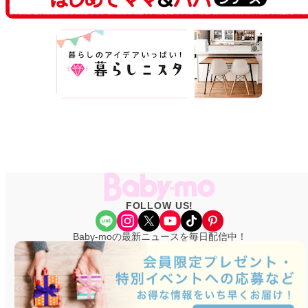
FOLLOW US!
Share Icon
Instagram
X
YouTube
TikTok
Pinterest
Baby-moの最新ニュースを毎日配信中！