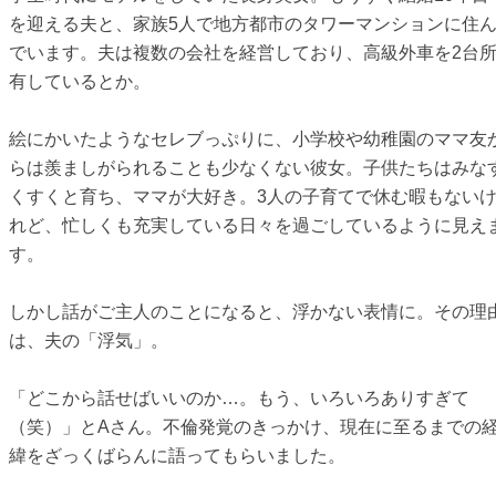
を迎える夫と、家族5人で地方都市のタワーマンションに住
でいます。夫は複数の会社を経営しており、高級外車を2台
有しているとか。
絵にかいたようなセレブっぷりに、小学校や幼稚園のママ友
らは羨ましがられることも少なくない彼女。子供たちはみな
くすくと育ち、ママが大好き。3人の子育てで休む暇もない
れど、忙しくも充実している日々を過ごしているように見え
す。
しかし話がご主人のことになると、浮かない表情に。その理
は、夫の「浮気」。
「どこから話せばいいのか…。もう、いろいろありすぎて
（笑）」とAさん。不倫発覚のきっかけ、現在に至るまでの
緯をざっくばらんに語ってもらいました。