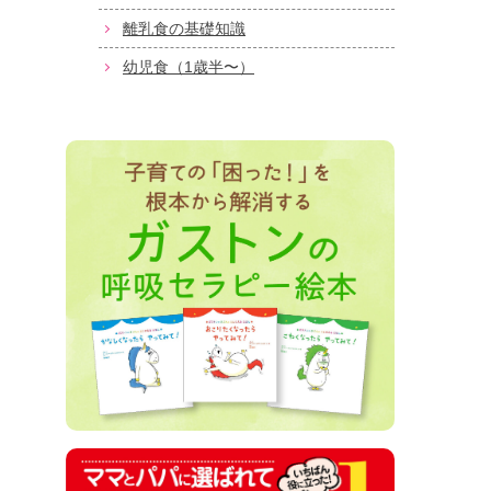
離乳食の基礎知識
幼児食（1歳半〜）