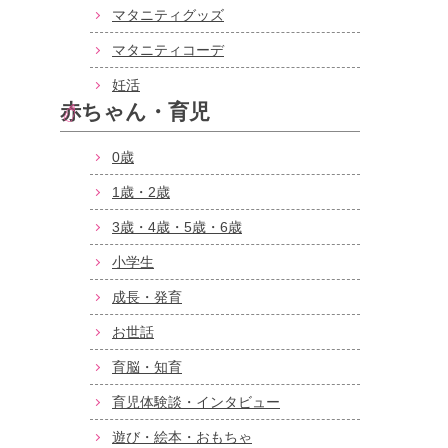
マタニティグッズ
マタニティコーデ
妊活
赤ちゃん・育児
0歳
1歳・2歳
3歳・4歳・5歳・6歳
小学生
成長・発育
お世話
育脳・知育
育児体験談・インタビュー
遊び・絵本・おもちゃ