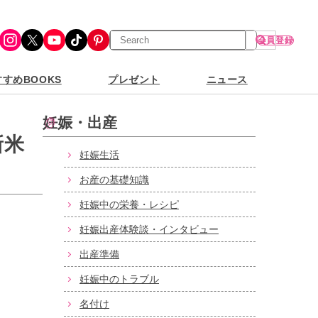
検
Instagram
X
YouTube
TikTok
Pinterest
会員登録
索
すめBOOKS
プレゼント
ニュース
妊娠・出産
新米
妊娠生活
お産の基礎知識
妊娠中の栄養・レシピ
妊娠出産体験談・インタビュー
出産準備
妊娠中のトラブル
名付け