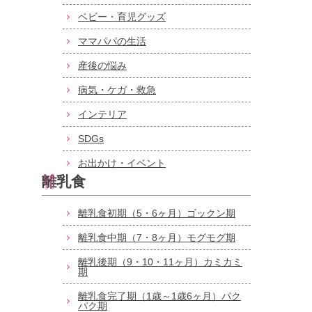
ベビー・育児グッズ
ママパパの生活
産後の悩み
病気・ケガ・救急
インテリア
SDGs
お出かけ・イベント
離乳食
離乳食初期（5・6ヶ月）ゴックン期
離乳食中期（7・8ヶ月）モグモグ期
離乳後期（9・10・11ヶ月）カミカミ
期
離乳食完了期（1歳～1歳6ヶ月）パク
パク期