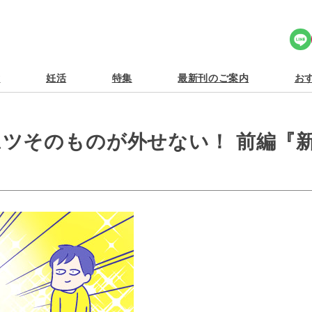
Share Icon
食
妊活
特集
最新刊のご案内
おす
ツそのものが外せない！ 前編『