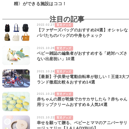
精〉ができる施設はココ！
注目の記事
2022.02.27
育児グッズ
【ファザーズバッグのおすすめ24選】オシャレな
パパたちのバッグの中身もチェック
2021.10.26
育児グッズ
ベビー雑誌の編集者がおすすめする「絶対ハズさ
ない出産祝い」10選
2021.10.24
育児グッズ
【最新】子供乗せ電動自転車が欲しい！王道3大
ランド徹底比較＆おすすめ14選
2021.10.23
育児グッズ
赤ちゃんの唇が乾燥でカサカサしたら？赤ちゃん
用リップクリームおすすめ＆人気14選
2021.10.22
育児グッズ
幸せを願って贈る、ベビーとママのアニバーサリ
ージュエリー【J & LADYBUG】