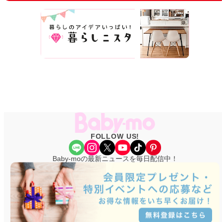
FOLLOW US!
Share Icon
Instagram
X
YouTube
TikTok
Pinterest
Baby-moの最新ニュースを毎日配信中！