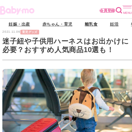
会員登録
妊娠・出産
赤ちゃん・育児
離乳食
妊活
2021.11.06
育児グッズ
迷子紐や子供用ハーネスはお出かけに
必要？おすすめ人気商品10選も！