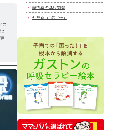
離乳食の基礎知識
幼児食（1歳半〜）
イス
超え
著書