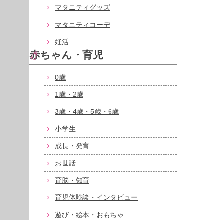
マタニティグッズ
マタニティコーデ
妊活
赤ちゃん・育児
0歳
1歳・2歳
3歳・4歳・5歳・6歳
小学生
成長・発育
お世話
育脳・知育
育児体験談・インタビュー
遊び・絵本・おもちゃ