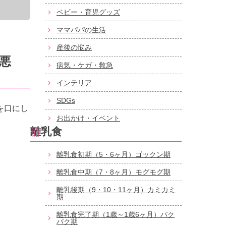
ベビー・育児グッズ
ママパパの生活
産後の悩み
悪
病気・ケガ・救急
インテリア
SDGs
を口にし
お出かけ・イベント
離乳食
離乳食初期（5・6ヶ月）ゴックン期
離乳食中期（7・8ヶ月）モグモグ期
離乳後期（9・10・11ヶ月）カミカミ
期
離乳食完了期（1歳～1歳6ヶ月）パク
パク期