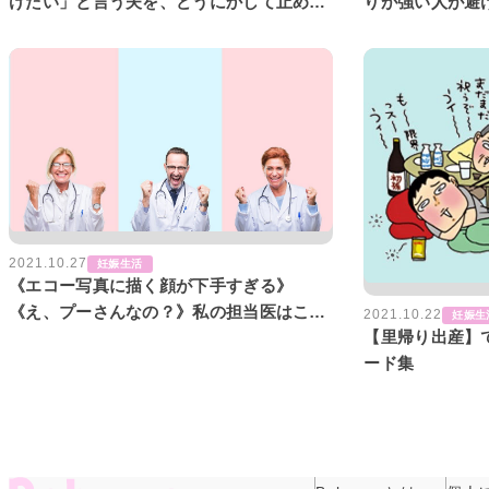
りが強い人が避
けたい」と言う夫を、どうにかして止めた
んの名付けQ&A
いのですが･･･
2021.10.27
妊娠生活
《エコー写真に描く顔が下手すぎる》
《え、プーさんなの？》私の担当医はこん
2021.10.22
妊娠生
【里帰り出産】
な人！【にんぷちゃんねる】
ード集