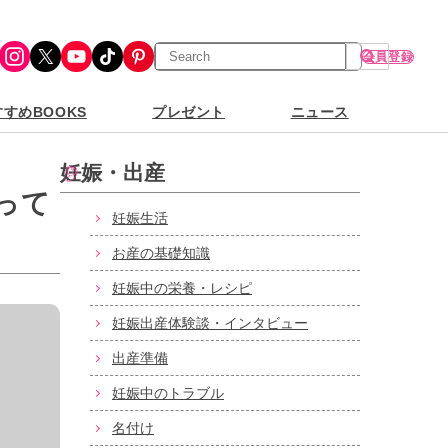
検
Instagram
X
YouTube
TikTok
Pinterest
会員登録
索
すめBOOKS
プレゼント
ニュース
妊娠・出産
って
妊娠生活
お産の基礎知識
妊娠中の栄養・レシピ
妊娠出産体験談・インタビュー
出産準備
妊娠中のトラブル
名付け