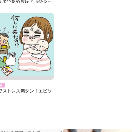
けるべき名前は？【赤ちゃ
プのマナー講座】
】
活
でストレス満タン！エピソ