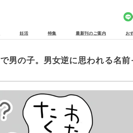
Share Icon
食
妊活
特集
最新刊のご案内
おす
」で男の子。男女逆に思われる名前
】