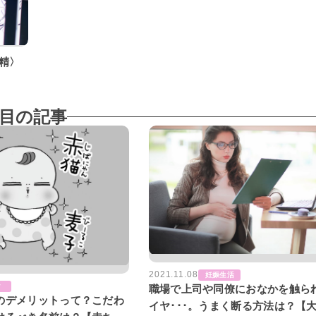
精〉
目の記事
2021.11.08
妊娠生活
け
職場で上司や同僚におなかを触ら
のデメリットって？こだわ
イヤ･･･。うまく断る方法は？【