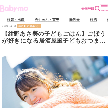
会員登録
妊娠・出産
赤ちゃん・育児
離乳食
妊活
2021.12.16
幼児食（1歳半〜）
【紺野あさ美の子どもごはん】ごぼう
が好きになる居酒屋風子どもおつま
み。そしてクリスマスメニュー