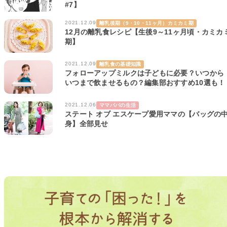
#7】
2021.12.09
離乳後期（9・10・11ヶ月）カミカミ期
12月の離乳食レシピ【生後9～11ヶ月頃・カミカ
期】
2021.12.09
離乳食の基礎知識
フォローアップミルクは子どもに必要？いつから
いつまで飲ませるもの？編集部おすすめ10選も！
2021.12.06
ママパパの生活
ステート オブ エスケープ愛用ママの【バッグの
身】全部見せ