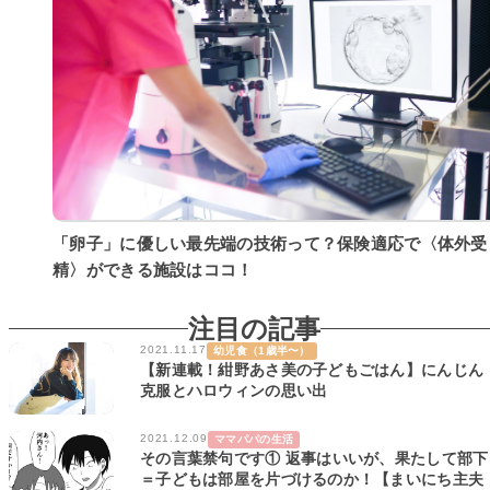
「卵子」に優しい最先端の技術って？保険適応で〈体外受
精〉ができる施設はココ！
注目の記事
2021.11.17
幼児食（1歳半〜）
【新連載！紺野あさ美の子どもごはん】にんじん
克服とハロウィンの思い出
2021.12.09
ママパパの生活
その言葉禁句です① 返事はいいが、果たして部下
＝子どもは部屋を片づけるのか！【まいにち主夫