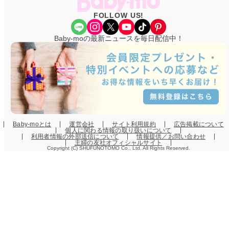
FOLLOW US!
Share Icon
Instagram
X
YouTube
TikTok
Pinterest
Baby-moの最新ニュースを毎日配信中！
Baby-moとは
運営会社
サイト利用規約
広告掲載について
個人に関わる情報の取り扱いについて
利用者情報の外部送信について
情報提供／お問い合わせ
主婦の友社オフィシャルサイト
Copyright (C) SHUFUNOTOMO Co., Ltd. All Rights Reserved.