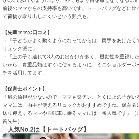
が1人で歩けるようになり、外でもより目を離せなくなる1歳
前後のママからの支持率も高いです。トートバッグなどに比
て荷物が取り出しにくいという難点も。
【先輩ママの口コミ】
・
「子どもがよく動くようになってからは、両手をあけたく
リュック派に」
・
「上の子も連れて3人のお出かけが多く、機動性を重視し
いから。貴重品類はすぐに使えるように、ミニショルダーポ
チを活用してます」
【保育士ポイント】
「肩の負担が少ないので、ママも楽チン。とくに上の子がい
ママには、両手が使えるリュックがおすすめですね。保育園
送り迎えするママや自転車に乗るママには一番人気です」（
賀先生）
人気No.2は【トートバッグ】