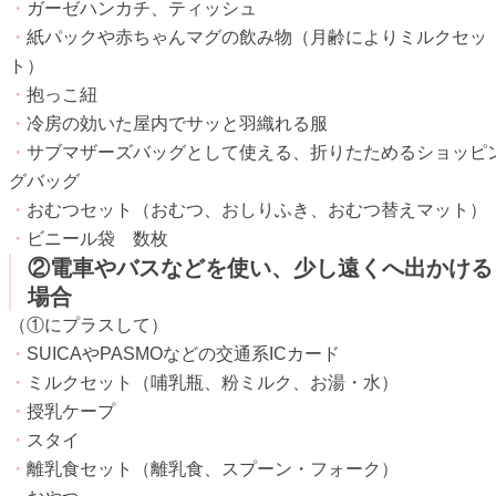
・
ガーゼハンカチ、ティッシュ
・
紙パックや赤ちゃんマグの飲み物（月齢によりミルクセッ
ト）
・
抱っこ紐
・
冷房の効いた屋内でサッと羽織れる服
・
サブマザーズバッグとして使える、折りたためるショッピ
グバッグ
・
おむつセット（おむつ、おしりふき、おむつ替えマット）
・
ビニール袋 数枚
②電車やバスなどを使い、少し遠くへ出かける
場合
（①にプラスして）
・
SUICAやPASMOなどの交通系ICカード
・
ミルクセット（哺乳瓶、粉ミルク、お湯・水）
・
授乳ケープ
・
スタイ
・
離乳食セット（離乳食、スプーン・フォーク）