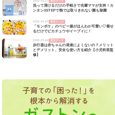
2022.01.17
育児グッズ
洗って浸けるだけの手軽さで先輩ママが支持！カ
ンタン3STEPで熱では取りきれない菌も除菌
2022.01.07
育児グッズ
「モンポケ」のベビー服がほんわか可愛い♡着せ
るだけでピカチュウやイーブイに！
2022.01.02
育児グッズ
歩行器は赤ちゃんの発達によくないの？メリット
とデメリット、安全な使い方を紹介【小児科医監
修】