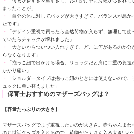
・
「荷物が多すぎ＆重すぎて、お出かけ中に肩紐がちぎれて
まったことが」
・
「自分の体に対してバッグが大きすぎて、バランスが悪か
たです」
・
「デザイン重視で買ったら全然荷物が入らず、無理して使
ていたらチャックが壊れました」
・
「大きいからついつい入れすぎて、どこに何があるのか分
らなくなります」
・
「抱っこ紐で出かける場合、リュックだと肩に二重の負担
かかり痛い」
・
「ショルダータイプは抱っこ紐のときには使えないので、
ュックに買い替えました」
保育士おすすめのマザーズバッグは？
【容量たっぷりの大きさ】
マザーズバッグでまず重視したいのが大きさ。赤ちゃんまわ
のお世話グッズを入れるので、荷物がたくさん入る大きいバ