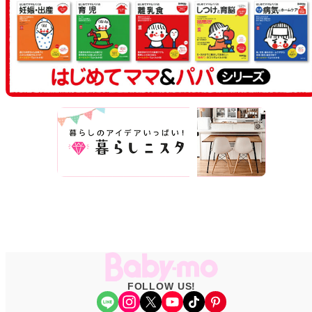
FOLLOW US!
Share Icon
Instagram
X
YouTube
TikTok
Pinterest