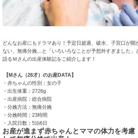
どんなお産にもドラマあり！予定日超過、破水、子宮口が開
ない、無痛分娩…と「いろいろなことが予想外すぎました」
語るＭさんの出産体験記をご紹介します！
【Mさん（26才）のお産DATA】
・赤ちゃんの性別：女の子
・出生体重：2726g
・出産病院：総合病院
・分娩方法：無痛分娩
・分娩時間：23時間
・入院日数：5泊6日
お産が進まず赤ちゃんとママの体力を考慮