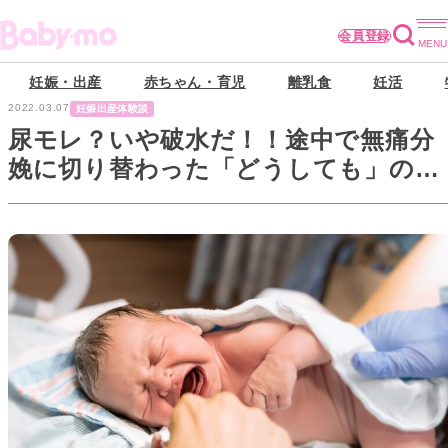
会員登録
妊娠・出産
赤ちゃん・育児
離乳食
妊活
2022.03.07
妊娠出産体験談
尿モレ？いや破水だ！！途中で無痛分
娩に切り替わった「どうしても」の理
由とは…【私の出産体験記】