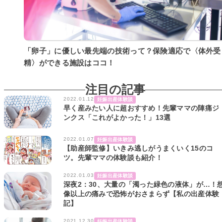
「卵子」に優しい最先端の技術って？保険適応で〈体外受
精〉ができる施設はココ！
注目の記事
2022.01.12
妊娠出産体験談
早く産みたい人に超おすすめ！先輩ママの陣痛ジ
ンクス「これがよかった！」13選
2022.01.07
妊娠出産体験談
【助産師監修】いきみ逃しがうまくいく15のコ
ツ。先輩ママの体験談も紹介！
2022.01.03
妊娠出産体験談
深夜2：30、大量の「濁った緑色の液体」が…！
像以上の痛みで恐怖がおさまらず【私の出産体験
記】
2021.12.30
妊娠出産体験談