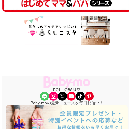
FOLLOW US!
Share Icon
Instagram
X
YouTube
TikTok
Pinterest
Baby-moの最新ニュースを毎日配信中！