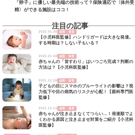
「卵子」に優しい最先端の技術って？保険適応で〈体外受
精〉ができる施設はココ！
注目の記事
2022.01.30
成長・発育
【小児科医監修】ハンドリガードは大きな発達。
する時期は？しない子もいる？
2022.01.04
成長・発育
赤ちゃんの「首すわり」はいつごろ完成？判断の
方法は？【小児科医監修】
2021.12.19
成長・発育
子どもの目にスマホのブルーライトの影響は？視
力低下や目の病気のリスクが心配！【眼科専門医
監修】
2021.12.13
成長・発育
赤ちゃんが泣き止まなくてつらい…！発達順でよ
くわかる原因と泣き止ませ対策をご紹介【小児科
医監修】