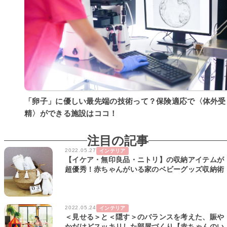
「卵子」に優しい最先端の技術って？保険適応で〈体外受
精〉ができる施設はココ！
注目の記事
2022.05.27
インテリア
【イケア・無印良品・ニトリ】の収納アイテムが
超優秀！赤ちゃんがいる家のベビーグッズ収納術
2022.05.24
インテリア
＜見せる＞と＜隠す＞のバランスを考えた、賑や
かだけどスッキリした部屋づくり【赤ちゃんのい