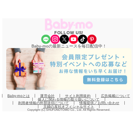
FOLLOW US!
Share Icon
Instagram
X
YouTube
TikTok
Pinterest
Baby-moの最新ニュースを毎日配信中！
Baby-moとは
運営会社
サイト利用規約
広告掲載について
個人に関わる情報の取り扱いについて
利用者情報の外部送信について
情報提供／お問い合わせ
主婦の友社オフィシャルサイト
Copyright (C) SHUFUNOTOMO Co., Ltd. All Rights Reserved.