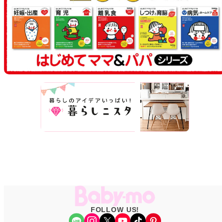
FOLLOW US!
Share Icon
Instagram
X
YouTube
TikTok
Pinterest