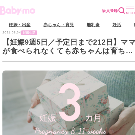
会員登録
妊娠・出産
赤ちゃん・育児
離乳食
妊活
2021.08.04
妊娠生活
【妊娠9週5日／予定日まで212日】マ
が食べられなくても赤ちゃんは育ちま
す！