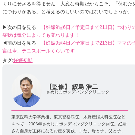
くりにせざるを得ません。大変な時期だからこそ、「休むた
につわりがある」と考えるのもいいのではないでしょうか。
▶次の日を見る
【妊娠9週6日／予定日まで211日】つわり
症状は気分によっても変わります！
◀前の日を見る
【妊娠9週4日／予定日まで213日】ママの
宮は今、テニスボールくらいです
妊娠初期
【監修】
鮫島 浩二
さめじまボンディングクリニック
東京医科大学卒業後、東京警察病院、木野産婦人科医院など
をへて、2006年さめじまボンディングクリニック開院。妊婦
さん自身が主体になるお産を実践。また、母と子、父と子、