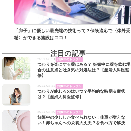
「卵子」に優しい最先端の技術って？保険適応で〈体外受
精〉ができる施設はココ！
注目の記事
2021.08.21
妊娠中のトラブル
つわりを楽にする薬はある？ 妊娠中に薬を飲む場
合の注意点と吐き気の対処法は？【産婦人科医監
修】
2021.08.22
妊娠中のトラブル
つわりが終わるのはいつ？平均的な時期＆症状
は？【産婦人科医監修】
2021.08.20
妊娠中のトラブル
妊娠中の少ししか食べられない！体重が増えな
い！赤ちゃんへの栄養大丈夫？を食べ方で解決