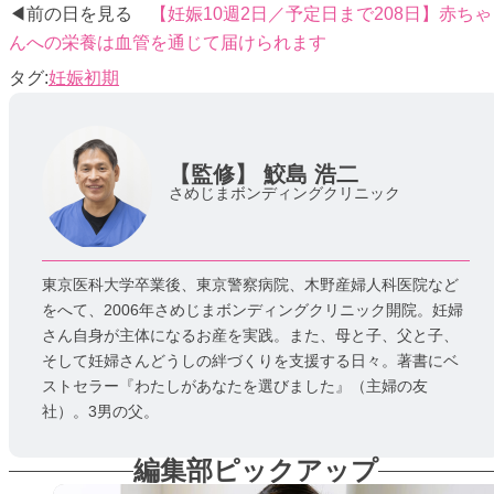
◀前の日を見る
【妊娠10週2日／予定日まで208日】赤ちゃ
んへの栄養は血管を通じて届けられます
妊娠初期
【監修】
鮫島 浩二
さめじまボンディングクリニック
東京医科大学卒業後、東京警察病院、木野産婦人科医院など
をへて、2006年さめじまボンディングクリニック開院。妊婦
さん自身が主体になるお産を実践。また、母と子、父と子、
そして妊婦さんどうしの絆づくりを支援する日々。著書にベ
ストセラー『わたしがあなたを選びました』（主婦の友
社）。3男の父。
編集部ピックアップ