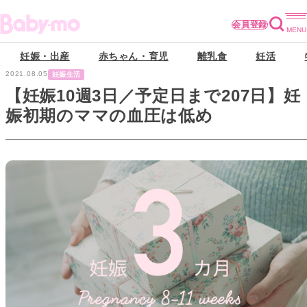
会員登録
妊娠・出産
赤ちゃん・育児
離乳食
妊活
2021.08.05
妊娠生活
【妊娠10週3日／予定日まで207日】妊
娠初期のママの血圧は低め