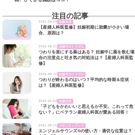
注目の記事
2021.08.19
妊娠生活
【産婦人科医監修】妊娠初期に胎嚢が小さい場
合、原因は？
2021.08.21
妊娠中のトラブル
つわりを楽にする薬はある？ 妊娠中に薬を飲む場
合の注意点と吐き気の対処法は？【産婦人科医監
修】
2021.08.22
妊娠中のトラブル
つわりが終わるのはいつ？平均的な時期＆症状
は？【産婦人科医監修】
2022.01.23
妊娠生活
「子どもをかわいいと思えるか不安。これって危
ない？」にベテラン産婦人科医が愛ある回答！
2021.08.21
マタニティグッズ
エンジェルサウンズ®の使い方・適切な位置は？