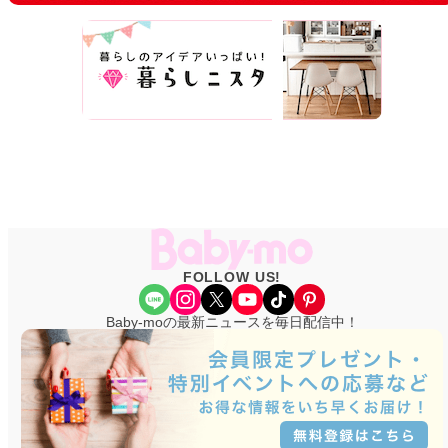
FOLLOW US!
Share Icon
Instagram
X
YouTube
TikTok
Pinterest
Baby-moの最新ニュースを毎日配信中！