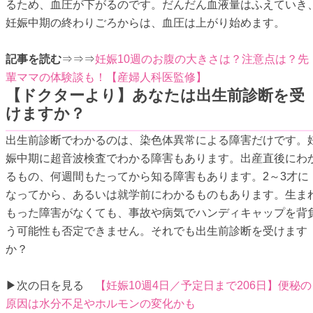
るため、血圧が下がるのです。だんだん血液量はふえていき
妊娠中期の終わりごろからは、血圧は上がり始めます。
記事を読む
⇒⇒⇒
妊娠10週のお腹の大きさは？注意点は？先
輩ママの体験談も！【産婦人科医監修】
【ドクターより】あなたは出生前診断を受
けますか？
出生前診断でわかるのは、染色体異常による障害だけです。
娠中期に超音波検査でわかる障害もあります。出産直後にわ
るもの、何週間もたってから知る障害もあります。2～3才に
なってから、あるいは就学前にわかるものもあります。生ま
もった障害がなくても、事故や病気でハンディキャップを背
う可能性も否定できません。それでも出生前診断を受けます
か？
▶次の日を見る
【妊娠10週4日／予定日まで206日】便秘の
原因は水分不足やホルモンの変化かも