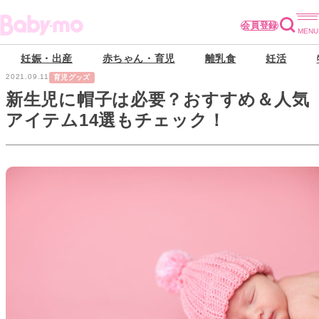
会員登録
妊娠・出産
赤ちゃん・育児
離乳食
妊活
2021.09.11
育児グッズ
新生児に帽子は必要？おすすめ＆人気
アイテム14選もチェック！