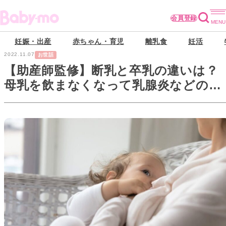
会員登録
妊娠・出産
赤ちゃん・育児
離乳食
妊活
2022.11.07
お世話
【助産師監修】断乳と卒乳の違いは？
母乳を飲まなくなって乳腺炎などのト
ラブルも心配…〈生後9ヶ月以降の授乳
のお悩み〉