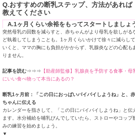
Q.おすすめの断乳ステップ、方法があれば
教えてください
A.1ヶ月くらい余裕をもってスタートしましょ
突然母乳の回数を減らすと、赤ちゃんがより母乳を欲しがる
ど執着してしまうことも。1ヶ月くらいかけて徐々に減らし
いくと、ママの胸にも負担がかからず、乳腺炎などの心配も
りません。
記事を読む
⇒⇒⇒
【助産師監修】乳腺炎を予防する食事・母
にいい食べ物って本当にあるの？
断乳1ヶ月前：「この日におっぱいバイバイしようね」と、
ちゃんに伝える
カレンダーを指さして、「この日にバイバイしようね」と伝
ます。水分補給を哺乳びんでしていたら、ストローやコップ
みの練習を始めましょう。
▼