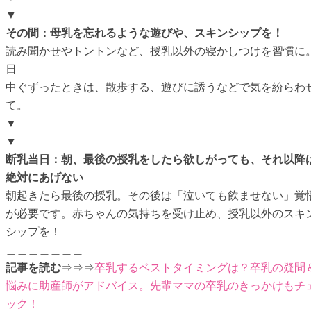
▼
その間：母乳を忘れるような遊びや、スキンシップを！
読み聞かせやトントンなど、授乳以外の寝かしつけを習慣に
日
中ぐずったときは、散歩する、遊びに誘うなどで気を紛らわ
て。
▼
▼
断乳当日：朝、最後の授乳をしたら欲しがっても、それ以降
絶対にあげない
朝起きたら最後の授乳。その後は「泣いても飲ませない」覚
が必要です。赤ちゃんの気持ちを受け止め、授乳以外のスキ
シップを！
＿＿＿＿＿＿＿
記事を読む
⇒⇒⇒
卒乳するベストタイミングは？卒乳の疑問
悩みに助産師がアドバイス。先輩ママの卒乳のきっかけもチ
ック！