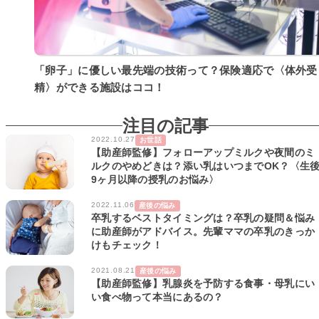
「卵子」に優しい最先端の技術って？保険適応で〈体外受
精〉ができる施設はココ！
注目の記事
2022.10.27
お世話
【助産師監修】フォローアップミルクや夜間のミ
ルクのやめどきは？添い乳はいつまでOK？〈生
9ヶ月以降の授乳のお悩み〉
2022.11.06
産後の悩み
卒乳するベストタイミングは？卒乳の疑問＆悩み
に助産師がアドバイス。先輩ママの卒乳のきっか
けもチェック！
2021.08.21
産後の悩み
【助産師監修】乳腺炎を予防する食事・母乳にい
い食べ物って本当にあるの？