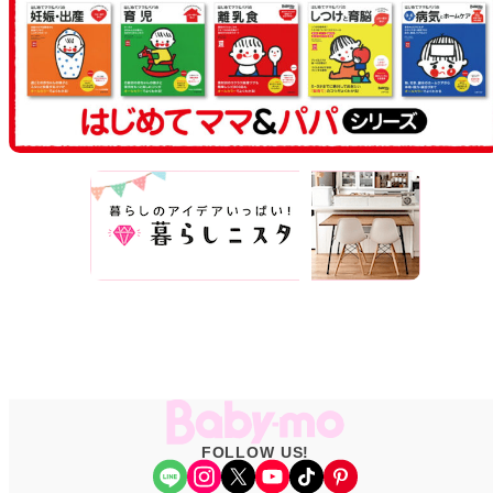
FOLLOW US!
Share Icon
Instagram
X
YouTube
TikTok
Pinterest