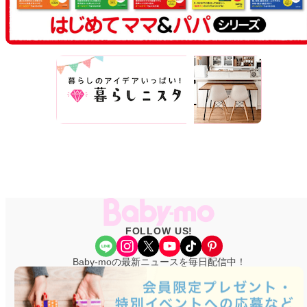
FOLLOW US!
Share Icon
Instagram
X
YouTube
TikTok
Pinterest
Baby-moの最新ニュースを毎日配信中！