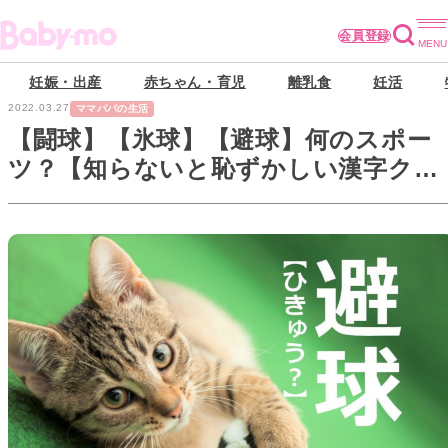
会員登録
妊娠・出産
赤ちゃん・育児
離乳食
妊活
2022.03.27
ママパパの生活
【闘球】【氷球】【避球】何のスポー
ツ？【知らないと恥ずかしい漢字クイ
ズ】