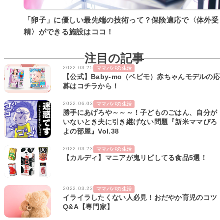
「卵子」に優しい最先端の技術って？保険適応で〈体外受
精〉ができる施設はココ！
注目の記事
2022.03.25
ママパパの生活
【公式】Baby-mo（ベビモ）赤ちゃんモデルの応
募はコチラから！
2022.06.03
ママパパの生活
勝手にあげろや～～～！子どものごはん、自分が
いないとき夫に引き継げない問題『新米ママぴろ
よの部屋』Vol.38
2022.03.23
ママパパの生活
【カルディ】マニアが鬼リピしてる食品5選！
2022.03.23
ママパパの生活
イライラしたくない人必見！おだやか育児のコツ
Q&A【専門家】