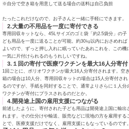
※自分で空き箱を用意して送る場合の送料は自己負担
たったこれだけなので、お子さんと一緒に手軽にできます。
2.大量の不用品を一度に寄付できる
専用回収キットなら、45Lサイズのゴミ袋「約2.5袋分」の子
ども用品を一度に送ることが可能。約30㎏以内におさめれば
よいので、ずっと押し入れに眠っていたあれこれを、この機
一気に片付けられるのもうれしいですね。
3.１回の寄付で医療ワクチンを最大16人分寄付
1回ごとに、ポリオワクチンが最大16人分寄付されます。空
箱の場合は10人分、専用回収キットの場合は15人分寄付され
るのですが、手紙を同封することで、通常よりさらに１人分
ワクチンが寄付にプラスされるのだとか。
4.開発途上国の雇用支援につながる
前述したように、寄付された子ども用品は開発途上国に輸出
れます。その仕分けや輸送、販売などに現地の方を雇用する
とで、医療支援だけでなく、雇用支援にもなっているのです