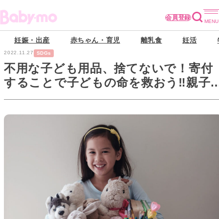
会員登録
妊娠・出産
赤ちゃん・育児
離乳食
妊活
2022.11.27
SDGs
不用な子ども用品、捨てないで！寄付
することで子どもの命を救おう‼親子
SDGsに貢献を