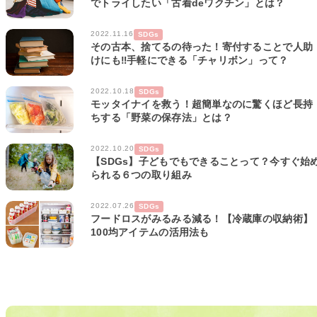
でトライしたい「古着deワクチン」とは？
2022.11.16
SDGs
その古本、捨てるの待った！寄付することで人助
けにも‼手軽にできる「チャリボン」って？
2022.10.18
SDGs
モッタイナイを救う！超簡単なのに驚くほど長持
ちする「野菜の保存法」とは？
2022.10.20
SDGs
【SDGs】子どもでもできることって？今すぐ始
られる６つの取り組み
2022.07.26
SDGs
フードロスがみるみる減る！【冷蔵庫の収納術】
100均アイテムの活用法も