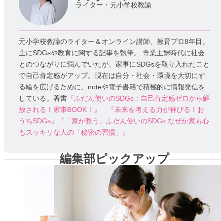
ライター・元小学校教諭
元小学校教諭のライター＆オンライン講師、教育プロ8年目。
主にSDGsや教育に関する記事を執筆。 専業主婦時代に社会
とのつながりに悩んでいたが、家事にSDGsを取り入れたこと
で自己肯定感がアップ。現在は自分・社会・環境を大切にす
る輪を広げるために、noteや電子書籍で積極的に情報発信を
している。著書
『ふだん使いのSDGs：自己肯定感ゼロから解
放される！家事BOOK！』
『未来を考える力が伸びる！お
うちSDGs』
『「家が整う」ふだん使いのSDGs:なぜか家も心
もスッキリな人の「秘密の習慣」』
編集部ピックアップ