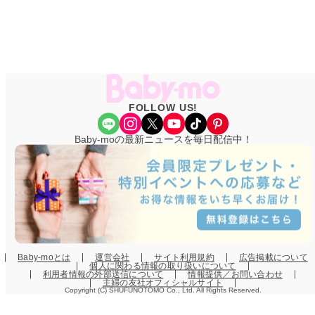
FOLLOW US!
Share Icon
Instagram
X
YouTube
TikTok
Pinterest
Baby-moの最新ニュースを毎日配信中！
Baby-moとは
運営会社
サイト利用規約
広告掲載について
個人に関わる情報の取り扱いについて
利用者情報の外部送信について
情報提供／お問い合わせ
主婦の友社オフィシャルサイト
Copyright (C) SHUFUNOTOMO Co., Ltd. All Rights Reserved.