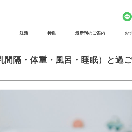
Share Icon
食
妊活
特集
最新刊のご案内
おす
乳間隔・体重・風呂・睡眠）と過