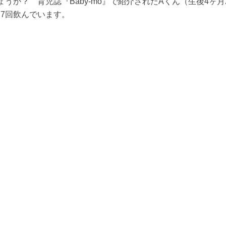
か？ 育児誌『Baby-mo』で紹介されたAくん（生後4ヶ月
7回飲んでいます。