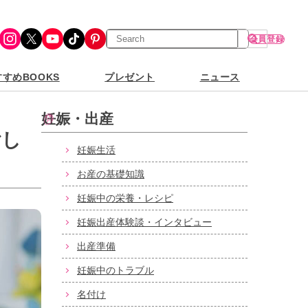
検
Instagram
X
YouTube
TikTok
Pinterest
会員登録
索
すめBOOKS
プレゼント
ニュース
妊娠・出産
ごし
妊娠生活
お産の基礎知識
妊娠中の栄養・レシピ
妊娠出産体験談・インタビュー
出産準備
妊娠中のトラブル
名付け