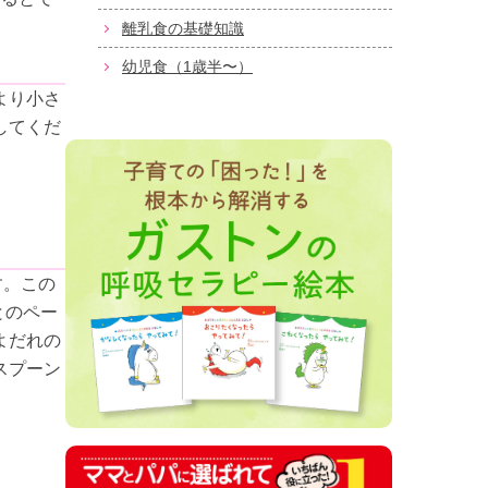
離乳食の基礎知識
幼児食（1歳半〜）
より小さ
してくだ
す。この
とのペー
よだれの
スプーン