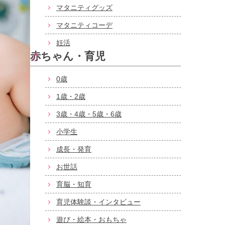
マタニティグッズ
マタニティコーデ
妊活
赤ちゃん・育児
0歳
1歳・2歳
3歳・4歳・5歳・6歳
小学生
成長・発育
お世話
育脳・知育
育児体験談・インタビュー
遊び・絵本・おもちゃ