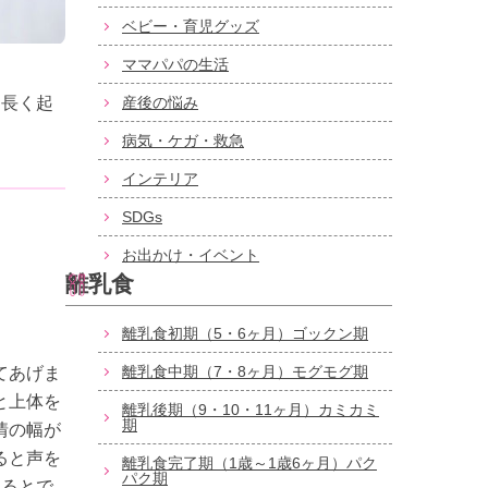
ベビー・育児グッズ
ママパパの生活
中長く起
産後の悩み
。
病気・ケガ・救急
インテリア
SDGs
お出かけ・イベント
離乳食
離乳食初期（5・6ヶ月）ゴックン期
離乳食中期（7・8ヶ月）モグモグ期
てあげま
と上体を
離乳後期（9・10・11ヶ月）カミカミ
期
情の幅が
ると声を
離乳食完了期（1歳～1歳6ヶ月）パク
パク期
なるとで