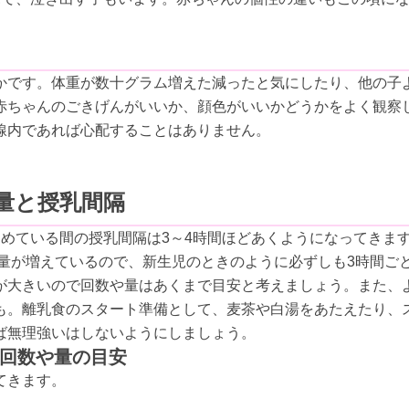
かです。体重が数十グラム増えた減ったと気にしたり、他の子
赤ちゃんのごきげんがいいか、顔色がいいかどうかをよく観察
線内であれば心配することはありません。
量と授乳間隔
めている間の授乳間隔は3～4時間ほどあくようになってきま
む量が増えているので、新生児のときのように必ずしも3時間ご
が大きいので回数や量はあくまで目安と考えましょう。また、
も。離乳食のスタート準備として、麦茶や白湯をあたえたり、
ば無理強いはしないようにしましょう。
乳回数や量の目安
てきます。