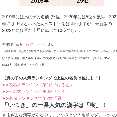
2019年には男の子の名前で8位、2020年には5位を獲得！202
年には16位といったんベスト10をはずれますが、最新版の
2022年には再び上昇に転じて10位でした。
※明治安田生命
「名前ランキング」
より
（調査対象：明治安田生命の個人保険・個人年金保険の既契約情報(2022年9月時点)、調
数：個人保険・個人年金保険の保有契約のうち2022年生まれの男の子8,952人、女の子
8,561人、調査時期：2022年11月）
【男の子の人気ランキングで上位の名前は他にも！】
➤➤読み方ランキング第1位「はると」
➤➤読み方ランキング第3位「りく」
➤➤名前ランキングで第2位「凪」
「いつき」の一番人気の漢字は「樹」！
さまざまな漢字がある中で、いつきという名前でダントツで