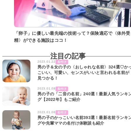
「卵子」に優しい最先端の技術って？保険適応で〈体外受
精〉ができる施設はココ！
注目の記事
2023.01.22
名付け
男の子＆女の子の〈おしゃれな名前〉324選♡か
こいい、可愛い、センスがいいと言われる名前が
見つかる！
2023.01.08
名付け
男の子の「二音の名前」240選！最新人気ランキ
グ【2022年】もご紹介
2023.01.06
名付け
男の子のかっこいい名前393選！最新名前ランキ
グや先輩ママの名付け体験談も紹介