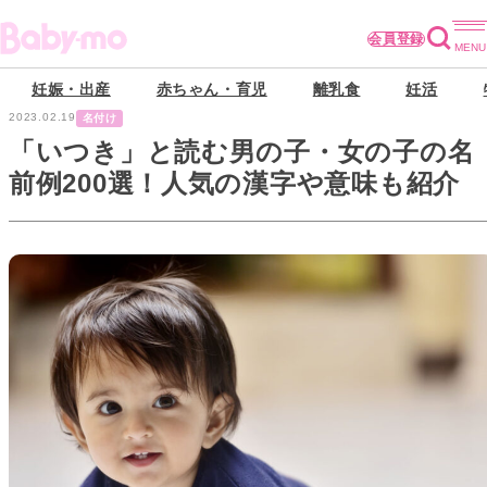
会員登録
妊娠・出産
赤ちゃん・育児
離乳食
妊活
2023.02.19
名付け
「いつき」と読む男の子・女の子の名
前例200選！人気の漢字や意味も紹介