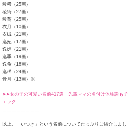
稜稀（25画）
稜綺（27画）
稜葵（25画）
衣月（10画）
衣槻（21画）
逸妃（17画）
逸姫（21画）
逸季（19画）
逸希（18画）
逸稀（24画）
音月（13画）※
➤➤女の子の可愛い名前417選！先輩ママの名付け体験談もチ
ェック
＿＿＿＿＿＿＿＿
以上、「いつき」という名前についてたっぷりご紹介しまし