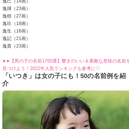
逸己（14画）
逸揮（23画）
逸樹（27画）
逸玖（18画）
逸生（16画）
逸記（21画）
逸貴（23画）
➤➤【男の子の名前1700選】響きのいい＆素敵な意味の名前
見つけよう！2022年人気ランキングも参考に♡
「いつき」は女の子にも！50の名前例を紹
介